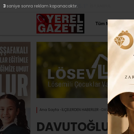
25.1
°
İSTANBUL
2
saniye sonra reklam kapanacaktır.
YAZARLAR
Tüm Manşetler
Ana Sayfa
›
İLÇELERDEN HABERLER
›
DAVUTOĞLU’NDAN 
DAVUTOĞLU’NDA