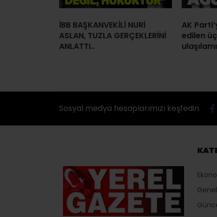
İBB BAŞKANVEKİLİ NURİ
AK Parti
ASLAN, TUZLA GERÇEKLERİNİ
edilen ü
ANLATTI..
ulaşılamı
Sosyal medya hesaplarımızı keşfedin
KAT
Ekon
Genel
Günc