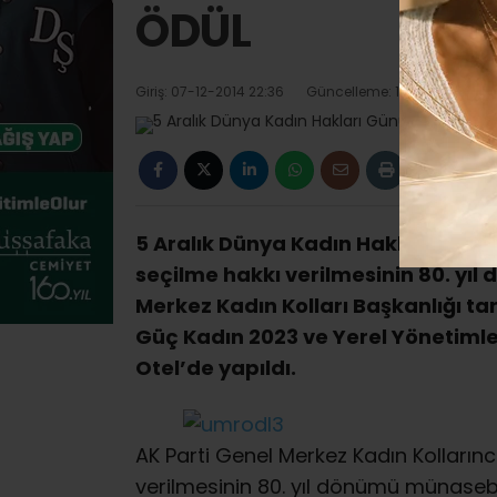
ÖDÜL
Giriş: 07-12-2014 22:36
Güncelleme: 14-02-2018 14:
5 Aralık Dünya Kadın Hakları Günü
seçilme hakkı verilmesinin 80. yı
Merkez Kadın Kolları Başkanlığı t
Güç Kadın 2023 ve Yerel Yönetiml
Otel’de yapıldı.
AK Parti Genel Merkez Kadın Kolların
verilmesinin 80. yıl dönümü münasebe