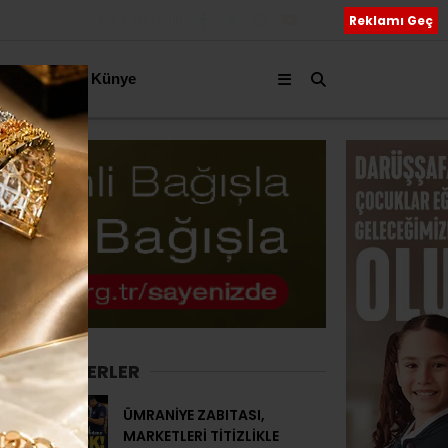
Bizi Takip Edin
Reklamı Geç
akkımızda
Künye
SON HABERLER
ÜMRANİYE ZABITASI,
MARKETLERİ TİTİZLİKLE