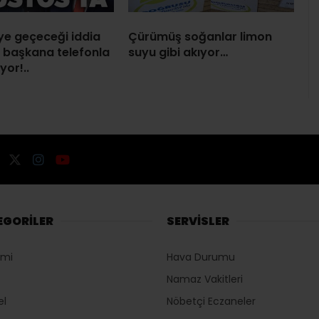
’ye geçeceği iddia
Çürümüş soğanlar limon
ç başkana telefonla
suyu gibi akıyor…
yor!..
EGORİLER
SERVİSLER
omi
Hava Durumu
Namaz Vakitleri
el
Nöbetçi Eczaneler