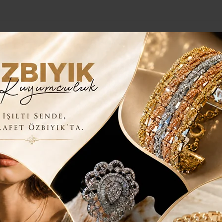
Yerel Haberler
Genel
Güncel
Siyaset
Kültür Sanat
H
BAŞKAN CAN’ A ÖDÜL
N BAŞKAN CAN’ A