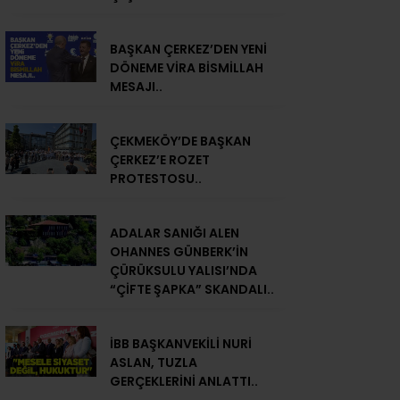
BAŞKAN ÇERKEZ’DEN YENİ
DÖNEME VİRA BİSMİLLAH
MESAJI..
ÇEKMEKÖY’DE BAŞKAN
ÇERKEZ’E ROZET
PROTESTOSU..
ADALAR SANIĞI ALEN
OHANNES GÜNBERK’İN
ÇÜRÜKSULU YALISI’NDA
“ÇİFTE ŞAPKA” SKANDALI..
İBB BAŞKANVEKİLİ NURİ
ASLAN, TUZLA
GERÇEKLERİNİ ANLATTI..