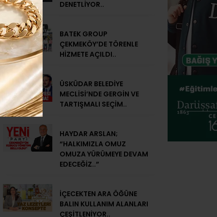
DENETLİYOR..
BATEK GROUP
ÇEKMEKÖY’DE TÖRENLE
HİZMETE AÇILDI..
ÜSKÜDAR BELEDİYE
MECLİSİ’NDE GERGİN VE
TARTIŞMALI SEÇİM..
HAYDAR ARSLAN;
“HALKIMIZLA OMUZ
OMUZA YÜRÜMEYE DEVAM
EDECEĞİZ..”
İÇECEKTEN ARA ÖĞÜNE
BALIN KULLANIM ALANLARI
ÇEŞİTLENİYOR..