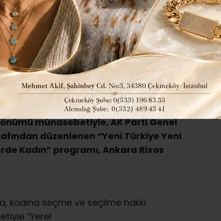
38
226
İLÇELERDEN HABERLER
Yerel Haberler
ABONE OL
 ve Türkiye’de Kadınlara seçme ve
l dönümü münasebetiyle, AK Parti Genel
arafından düzenlenen “Yeni Türkiye Yeni
erde Kadın” programı, Ankara Rixos
ca, kadına seçme ve seçilme hakkı
tiyle “Yerel