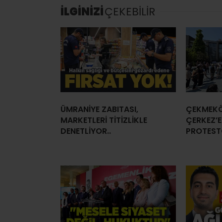
İLGİNİZİ
ÇEKEBİLİR
ÜMRANİYE ZABITASI,
ÇEKMEKÖ
MARKETLERİ TİTİZLİKLE
ÇERKEZ’E
DENETLİYOR..
PROTEST