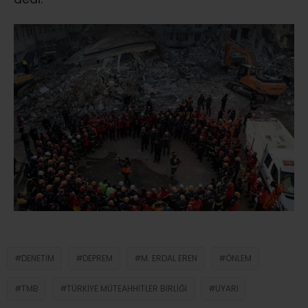
DENETIM
DEPREM
M. ERDAL EREN
ÖNLEM
TMB
TÜRKIYE MÜTEAHHITLER BIRLIĞI
UYARI