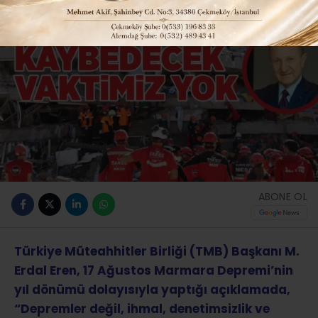
ABONE OL
Türkiye Müteahhitler Birliği (TMB) Başkanı M.
Erdal Eren, 17 Ağustos Marmara Depremi’nin
yıl dönümü dolayısıyla yaptığı açıklamada,
“Depremler değil, ihmal, denetimsizlik ve