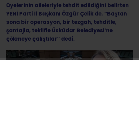
üyelerinin aileleriyle tehdit edildiğini belirten
YENİ Parti İl Başkanı Özgür Çelik de, “Baştan
sona bir operasyon, bir tezgah, tehditle,
şantajla, teklifle Üsküdar Belediyesi’ne
çökmeye çalıştılar” dedi.
Tutuklanan Üsküdar Belediye Başkanı Sinem