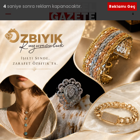
3
saniye sonra reklam kapanacaktır.
Reklamı Geç
Ana Sayfa
›
Tüm Manşetler
Depremler değil, ihmal
ve denetimsizlik
öldürüyor!..
Giriş: 19-08-2025 12:39
79
Tüm Manşetler
Güncelleme: 19-08-2025 19:58