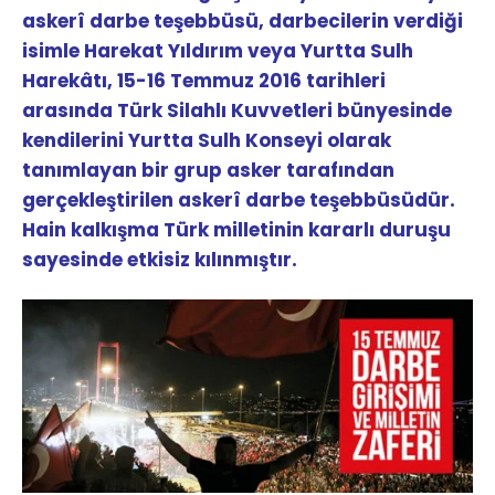
askerî darbe teşebbüsü, darbecilerin verdiği
isimle Harekat Yıldırım veya Yurtta Sulh
Harekâtı, 15-16 Temmuz 2016 tarihleri
arasında Türk Silahlı Kuvvetleri bünyesinde
kendilerini Yurtta Sulh Konseyi olarak
tanımlayan bir grup asker tarafından
gerçekleştirilen askerî darbe teşebbüsüdür.
Hain kalkışma Türk milletinin kararlı duruşu
sayesinde etkisiz kılınmıştır.