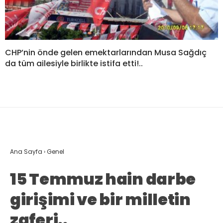
CHP’nin önde gelen emektarlarından Musa Sağdıç
da tüm ailesiyle birlikte istifa etti!..
Ana Sayfa
›
Genel
15 Temmuz hain darbe
girişimi ve bir milletin
zaferi..