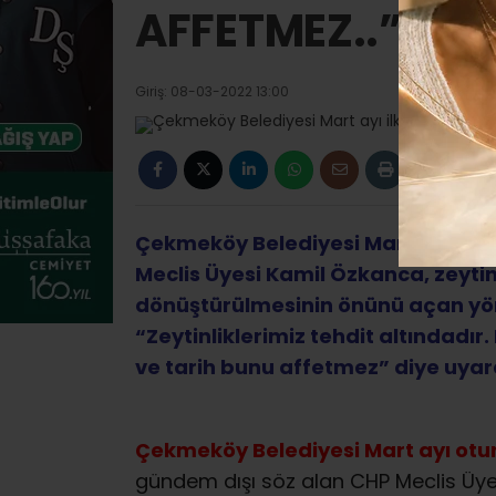
AFFETMEZ..”
Giriş: 08-03-2022 13:00
Çekmeköy Belediyesi Mart ayı ilk 
Meclis Üyesi Kamil Özkanca, zeyti
dönüştürülmesinin önünü açan yön
“Zeytinliklerimiz tehdit altındadı
ve tarih bunu affetmez” diye uyar
Çekmeköy Belediyesi Mart ayı otur
gündem dışı söz alan CHP Meclis Üye