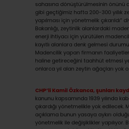
sahasına dönüştürülmesinin önünü aça
gibi geçtiğimiz hafta 200-300 yıllık 
yapılması için yönetmelik çıkarıldı” d
Bakanlığı, zeytinlik alanlardaki mad
enerji ihtiyacı için yürütülen madenci
kayıtlı alanlara denk gelmesi durumun
Madencilik yapan firmanın faaliyetler
haline getireceğini taahhüt etmesi y
onlarca yıl alan zeytin ağaçları yok 
CHP’li Kamil Özkanca, şunları kayd
kanunu kapsamında 1939 yılında kabu
çıkardığı yönetmelikle yok edilecek.
açıklama bunun yasaya aykırı olduğun
yönetmelik ile değişiklikler yapılıyor