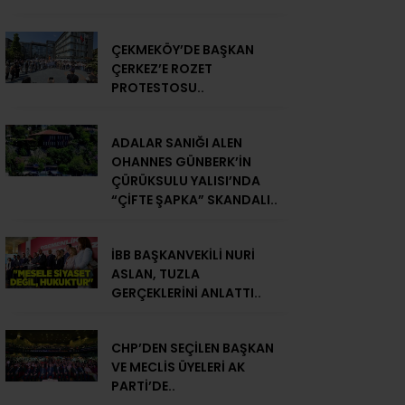
ÇEKMEKÖY’DE BAŞKAN
ÇERKEZ’E ROZET
PROTESTOSU..
ADALAR SANIĞI ALEN
OHANNES GÜNBERK’İN
ÇÜRÜKSULU YALISI’NDA
“ÇİFTE ŞAPKA” SKANDALI..
İBB BAŞKANVEKİLİ NURİ
ASLAN, TUZLA
GERÇEKLERİNİ ANLATTI..
CHP’DEN SEÇİLEN BAŞKAN
VE MECLİS ÜYELERİ AK
PARTİ’DE..