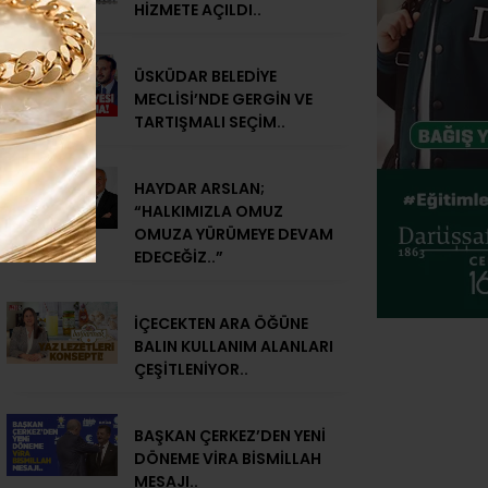
HİZMETE AÇILDI..
ÜSKÜDAR BELEDİYE
MECLİSİ’NDE GERGİN VE
TARTIŞMALI SEÇİM..
HAYDAR ARSLAN;
“HALKIMIZLA OMUZ
OMUZA YÜRÜMEYE DEVAM
EDECEĞİZ..”
İÇECEKTEN ARA ÖĞÜNE
BALIN KULLANIM ALANLARI
ÇEŞİTLENİYOR..
BAŞKAN ÇERKEZ’DEN YENİ
DÖNEME VİRA BİSMİLLAH
MESAJI..