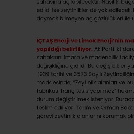
sahasına açılabilecektir. Nasıl ki bu
edildi ise zeytinlikler de yok edilecek.
doymak bilmeyen aç gözlülükleri ile ülk
İÇTAŞ Enerji ve Limak Enerji’nin 
yapıldığı belirtiliyor.
Ak Parti iktid
sahalarını imara ve madencilik faaliy
değişikliğine gidildi. Bu değişiklikle
1939 tarihi ve 3573 Sayılı Zeytinciliği
maddesinde, “Zeytinlik alanları ve 
fabrikası hariç tesis yapılmaz” hükmü
durum değiştirilmek isteniyor. Burada
teslim ediliyor. Tarım ve Orman Baka
görevi zeytinlik alanlarını korumak olm