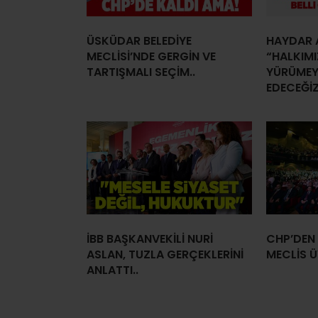
ÜSKÜDAR BELEDİYE
HAYDAR 
MECLİSİ’NDE GERGİN VE
“HALKIM
TARTIŞMALI SEÇİM..
YÜRÜMEY
EDECEĞİZ
İBB BAŞKANVEKİLİ NURİ
CHP’DEN 
ASLAN, TUZLA GERÇEKLERİNİ
MECLİS ÜY
ANLATTI..