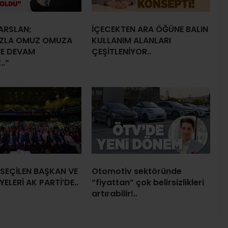
ARSLAN;
İÇECEKTEN ARA ÖĞÜNE BALIN
IZLA OMUZ OMUZA
KULLANIM ALANLARI
E DEVAM
ÇEŞİTLENİYOR..
..”
SEÇİLEN BAŞKAN VE
Otomotiv sektöründe
ELERİ AK PARTİ’DE..
“fiyattan” çok belirsizlikleri
artırabilir!..