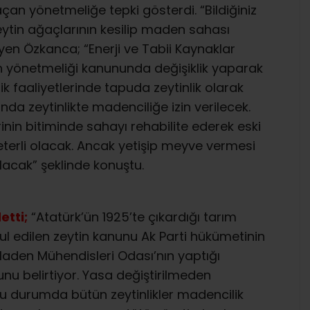
n yönetmeliğe tepki gösterdi. “Bildiğiniz
zeytin ağaçlarının kesilip maden sahası
iyen Özkanca; “Enerji ve Tabii Kaynaklar
en yönetmeliği kanununda değişiklik yaparak
lik faaliyetlerinde tapuda zeytinlik olarak
da zeytinlikte madenciliğe izin verilecek.
inin bitiminde sahayı rehabilite ederek eski
eterli olacak. Ancak yetişip meyve vermesi
olacak” şeklinde konuştu.
etti;
“Atatürk’ün 1925’te çıkardığı tarım
l edilen zeytin kanunu Ak Parti hükümetinin
 Maden Mühendisleri Odası’nın yaptığı
u belirtiyor. Yasa değiştirilmeden
. Bu durumda bütün zeytinlikler madencilik