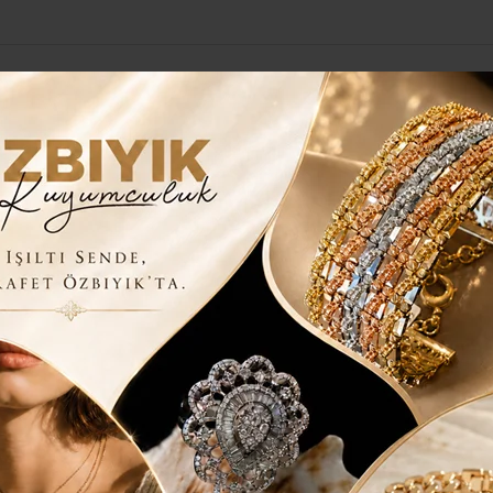
Yerel Haberler
Genel
Güncel
Siyaset
Kültür Sanat
H
I ASLA AFFETMEZ..”
 BU TALANI ASLA