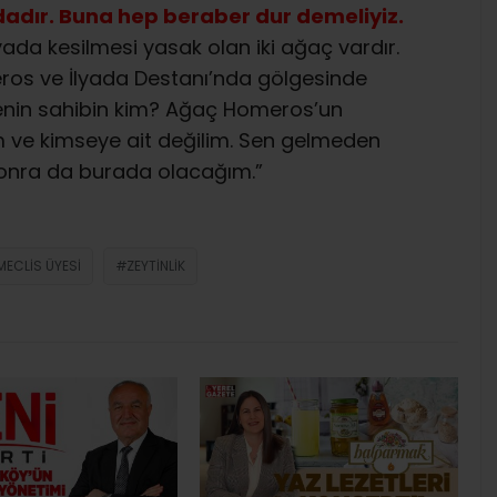
ındadır. Buna hep beraber dur demeliyiz.
da kesilmesi yasak olan iki ağaç vardır.
eros ve İlyada Destanı’nda gölgesinde
 senin sahibin kim? Ağaç Homeros’un
im ve kimseye ait değilim. Sen gelmeden
sonra da burada olacağım.”
MECLIS ÜYESI
ZEYTINLIK