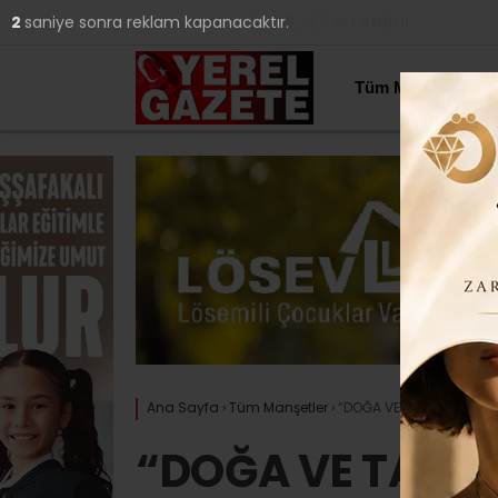
24.4
°
İSTANBUL
1
saniye sonra reklam kapanacaktır.
YAZARLAR
Tüm Manşetler
Ana Sayfa
›
Tüm Manşetler
›
“DOĞA VE TARİH BU TALAN
“DOĞA VE TARİH