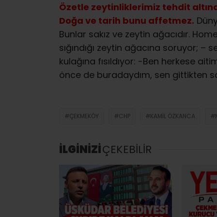
Özetle zeytinliklerimiz tehdit alt
Doğa ve tarih bunu affetmez.
Dünya
Bunlar sakız ve zeytin ağacıdır. Hom
sığındığı zeytin ağacına soruyor; –
kulağına fısıldıyor: -Ben herkese ait
önce de buradaydım, sen gittikten 
ÇEKMEKÖY
CHP
KAMIL ÖZKANCA
İLGİNİZİ
ÇEKEBİLİR