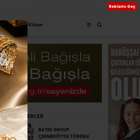
Bizi Takip Edin
Reklamı Geç
akkımızda
Künye
SON HABERLER
BATEK GROUP
ÇEKMEKÖY’DE TÖRENLE