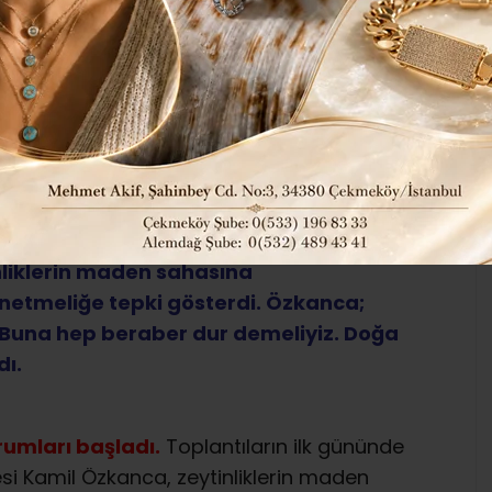
585
Tüm Manşetler
ABONE OL
toplantısında gündem dışı söz alan CHP
nliklerin maden sahasına
etmeliğe tepki gösterdi. Özkanca;
r. Buna hep beraber dur demeliyiz. Doğa
dı.
umları başladı.
Toplantıların ilk gününde
si Kamil Özkanca, zeytinliklerin maden