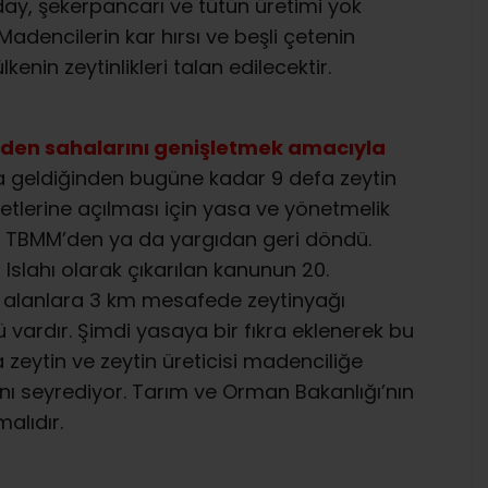
ğday, şekerpancarı ve tütün üretimi yok
 Madencilerin kar hırsı ve beşli çetenin
enin zeytinlikleri talan edilecektir.
maden sahalarını genişletmek amacıyla
ara geldiğinden bugüne kadar 9 defa zeytin
etlerine açılması için yasa ve yönetmelik
r ya TBMM’den ya da yargıdan geri döndü.
n Islahı olarak çıkarılan kanunun 20.
bu alanlara 3 km mesafede zeytinyağı
 vardır. Şimdi yasaya bir fıkra eklenerek bu
 zeytin ve zeytin üreticisi madenciliğe
nı seyrediyor. Tarım ve Orman Bakanlığı’nın
alıdır.