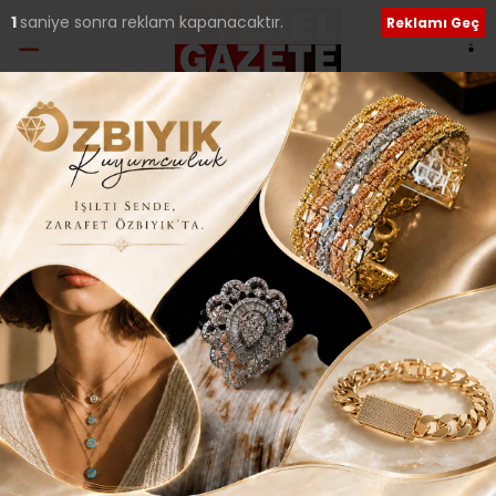
Ana Sayfa
›
Güncel
DUR DURAK BİLMEYEN
FIRSATÇI TÜCCAR
ZİHNİYETİ BÜYÜK VEBAL
ALTINDA…
Giriş: 26-02-2016 22:11