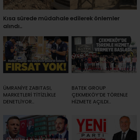
Kısa sürede müdahale edilerek önlemler
alındı..
ÜMRANİYE ZABITASI,
BATEK GROUP
MARKETLERİ TİTİZLİKLE
ÇEKMEKÖY’DE TÖRENLE
DENETLİYOR..
HİZMETE AÇILDI..