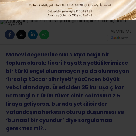
Güncelleme: 26-02-2016 22:45
260
Güncel
Tüm Manşetler
ABONE OL
Manevi değerlerine sıkı sıkıya bağlı bir
toplum olarak; ticari hayatta yetkililerimizce
bir türlü engel olunamayan ya da olunmayan
‘fırsatçı tüccar zihniyeti’ yüzünden büyük
vebal altındayız. Üreticiden 35 kuruşa çıkan
herhangi bir ürün tüketicinin sofrasına 2.5
liraya geliyorsa, burada yetkilisinden
vatandaşına herkesin oturup düşünmesi ve
‘bu nasıl bir oyundur’ diye sorgulaması
gerekmez mi?..