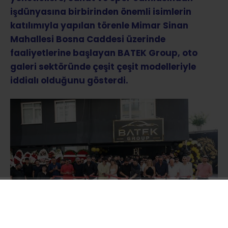
işdünyasına birbirinden önemli isimlerin
katılımıyla yapılan törenle Mimar Sinan
Mahallesi Bosna Caddesi üzerinde
faaliyetlerine başlayan BATEK Group, oto
galeri sektöründe çeşit çeşit modelleriyle
iddialı olduğunu gösterdi.