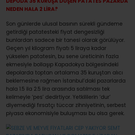
DEPODA 35 KURUŞA DÜŞEN PATATES PAZARDA
NEDEN HALA 2 LİRA?
Son günlerde ulusal basının sürekli gündeme
getirdiği patatesteki fiyat dengesizliği
bunlardan sadece bir tanesi olarak görülüyor.
Geçen yıl kilogram fiyatı 5 liraya kadar
yükselen patatesin, bu sene üreticinin fazla
ekmesiyle bollaşıp Kapadokya bölgesindeki
depolarda toptan ortalama 35 kuruştan alıcı
beklemesine rağmen İstanbul’daki pazarlarda
hala 1.5 ila 2.5 lira arasında satılması tek
kelimeyle ‘pes’ dedirtiyor. Yetkililerin ‘dur’
diyemediği fırsatçı tüccar zihniyetinin, serbest
piyasa ekonomisiyle buluşması bu olsa gerek.