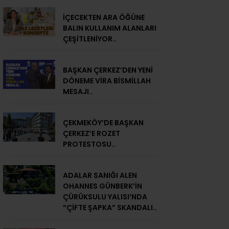
İÇECEKTEN ARA ÖĞÜNE
BALIN KULLANIM ALANLARI
ÇEŞİTLENİYOR..
BAŞKAN ÇERKEZ’DEN YENİ
DÖNEME VİRA BİSMİLLAH
MESAJI..
ÇEKMEKÖY’DE BAŞKAN
ÇERKEZ’E ROZET
PROTESTOSU..
ADALAR SANIĞI ALEN
OHANNES GÜNBERK’İN
ÇÜRÜKSULU YALISI’NDA
“ÇİFTE ŞAPKA” SKANDALI..