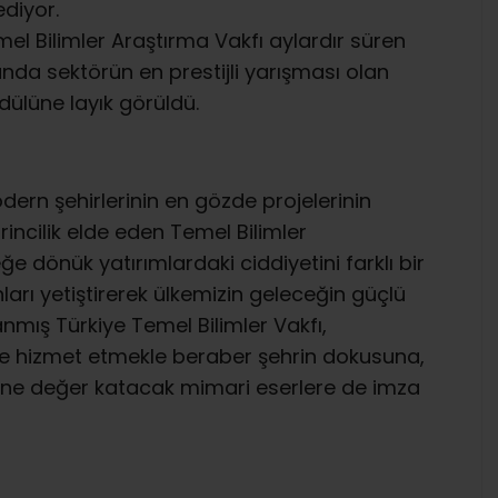
diyor.
mel Bilimler Araştırma Vakfı aylardır süren
unda sektörün en prestijli yarışması olan
ödülüne layık görüldü.
ern şehirlerinin en gözde projelerinin
incilik elde eden Temel Bilimler
e dönük yatırımlardaki ciddiyetini farklı bir
ları yetiştirerek ülkemizin geleceğin güçlü
nmış Türkiye Temel Bilimler Vakfı,
lime hizmet etmekle beraber şehrin dokusuna,
sine değer katacak mimari eserlere de imza