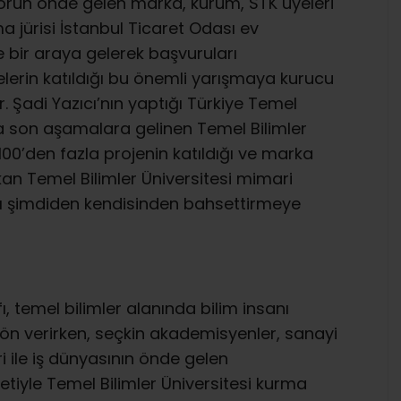
ktörün önde gelen marka, kurum, STK üyeleri
jürisi İstanbul Ticaret Odası ev
e bir araya gelerek başvuruları
jelerin katıldığı bu önemli yarışmaya kurucu
. Şadi Yazıcı’nın yaptığı Türkiye Temel
a son aşamalara gelinen Temel Bilimler
. 100’den fazla projenin katıldığı ve marka
kan Temel Bilimler Üniversitesi mimari
akfı şimdiden kendisinden bahsettirmeye
, temel bilimler alanında bilim insanı
ön verirken, seçkin akademisyenler, sanayi
i ile iş dünyasının önde gelen
etiyle Temel Bilimler Üniversitesi kurma