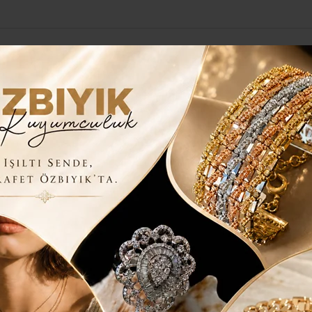
Yerel Haberler
Genel
Güncel
Siyaset
Kültür Sanat
H
 ÖDÜL..
JLİ BÜYÜK ÖDÜL..