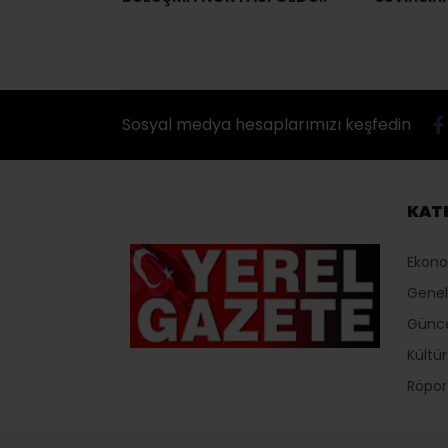
Sosyal medya hesaplarımızı keşfedin
KAT
Ekon
Genel
Günc
Kültü
Röport