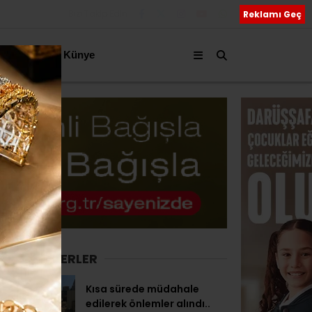
Bizi Takip Edin
Reklamı Geç
akkımızda
Künye
SON HABERLER
Kısa sürede müdahale
edilerek önlemler alındı..