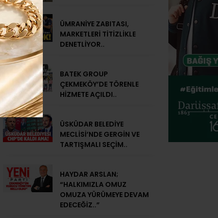
ÜMRANİYE ZABITASI,
MARKETLERİ TİTİZLİKLE
DENETLİYOR..
BATEK GROUP
ÇEKMEKÖY’DE TÖRENLE
HİZMETE AÇILDI..
ÜSKÜDAR BELEDİYE
MECLİSİ’NDE GERGİN VE
TARTIŞMALI SEÇİM..
HAYDAR ARSLAN;
“HALKIMIZLA OMUZ
OMUZA YÜRÜMEYE DEVAM
EDECEĞİZ..”