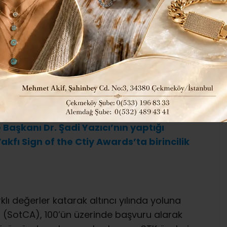
365
Yerel Haberler
ABONE OL
i yarışması Sign of the City Awards
başvuruları değerlendirdi ve sonuçları bu
 projelerin katıldığı bu önemli yarışmaya
Başkanı Dr. Şadi Yazıcı’nın yaptığı
kfı Sign of the Ctiy Awards’ta birincilik
ı değerler katarak altıncı yılında yoluna
(SotCA), 100’ün üzerinde başvuru alarak