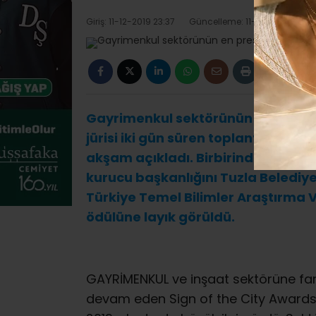
Giriş: 11-12-2019 23:37
Güncelleme: 11-12-2019 23:37
Gayrimenkul sektörünün en prestijl
jürisi iki gün süren toplantılarla 
akşam açıkladı. Birbirinden seçkin
kurucu başkanlığını Tuzla Belediye 
Türkiye Temel Bilimler Araştırma Va
ödülüne layık görüldü.
GAYRİMENKUL ve inşaat sektörüne farkl
devam eden Sign of the City Awards 