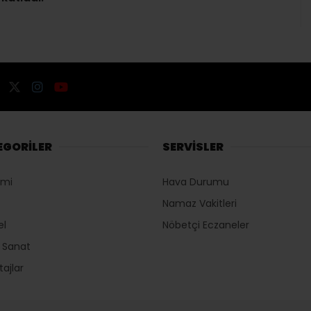
EGORİLER
SERVİSLER
omi
Hava Durumu
Namaz Vakitleri
el
Nöbetçi Eczaneler
r Sanat
ajlar