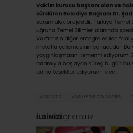
Vakfın kurucu başkanı olan ve hale
sürdüren Belediye Başkanı Dr. Şadi
sorumluluk projesidir. Türkiye Temel B
uğruna Temel Bilimler alanında spesif
Vakfımızın diğer entegre edilen faali
metotla çalışmasının sonucudur. 
yaygınlaşmasını temenni ediyorum. 2
adamıyla başlayan süreç bugün bu s
adına teşekkür ediyorum” dedi.
ŞADI YAZICI
SIGN OF THE CITY AWARDS
İLGİNİZİ
ÇEKEBİLİR