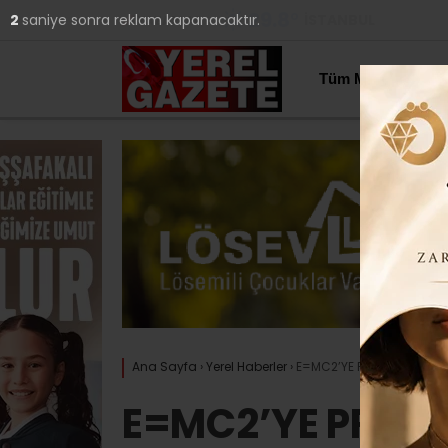
29.8
°
İSTANBUL
1
saniye sonra reklam kapanacaktır.
YAZARLAR
Tüm Manşetler
Ana Sayfa
›
Yerel Haberler
›
E=MC2’YE PRESTİJLİ BÜYÜK
E=MC2’YE PRESTİ