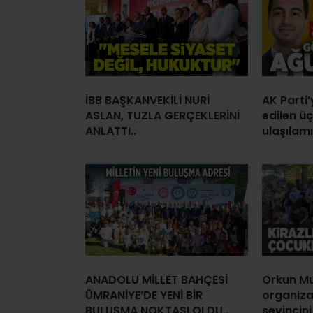
İBB BAŞKANVEKİLİ NURİ
AK Parti
ASLAN, TUZLA GERÇEKLERİNİ
edilen ü
ANLATTI..
ulaşılamı
ANADOLU MİLLET BAHÇESİ
Orkun Mu
ÜMRANİYE’DE YENİ BİR
organiz
BULUŞMA NOKTASI OLDU..
sevincini