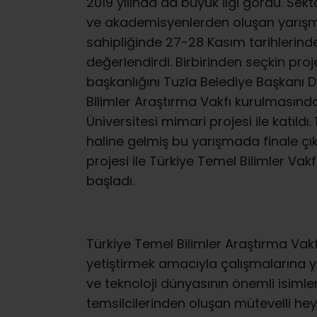
2019 yılında da büyük ilgi gördü. Se
ve akademisyenlerden oluşan yarışma 
sahipliğinde 27-28 Kasım tarihlerind
değerlendirdi. Birbirinden seçkin pro
başkanlığını Tuzla Belediye Başkanı Dr
Bilimler Araştırma Vakfı kurulmasınd
Üniversitesi mimari projesi ile katıldı
haline gelmiş bu yarışmada finale çı
projesi ile Türkiye Temel Bilimler V
başladı.
Türkiye Temel Bilimler Araştırma Vakfı
yetiştirmek amacıyla çalışmalarına y
ve teknoloji dünyasının önemli isimler
temsilcilerinden oluşan mütevelli hey