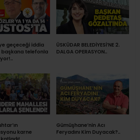
’ye geçeceği iddia
ÜSKÜDAR BELEDİYESİ’NE 2.
ç başkana telefonla
DALGA OPERASYON..
yor!..
htar’ın
Gümüşhane’nin Acı
asyonu karne
Feryadını Kim Duyacak?..
 katladı!