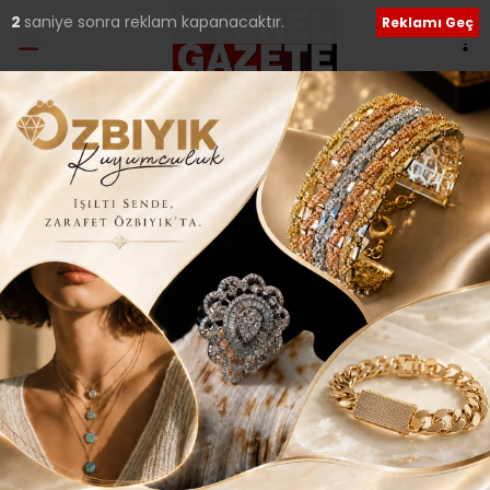
1
saniye sonra reklam kapanacaktır.
Reklamı Geç
Ana Sayfa
›
İLÇELERDEN HABERLER
ESKİ KOMANDOLAR
YEMİNLE YOLA
ÇIKTILAR..
Giriş: 28-01-2017 21:35
145
İLÇELERDEN HABERLER
Güncelleme: 04-08-2018 01:30