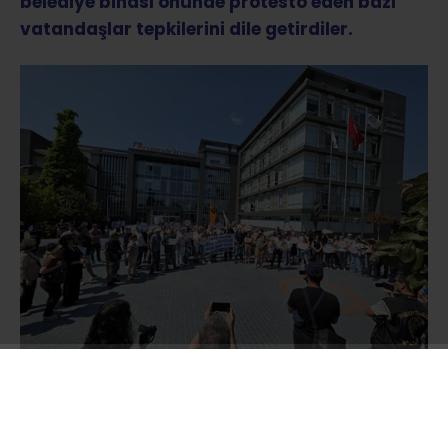
belediye binası önünde protesto eden bazı
vatandaşlar tepkilerini dile getirdiler.
Çekmeköy Dayanışma Derneği, Halkevleri, TİP
ve CHP’li eski-yeni meclis üyeleri ve bazı