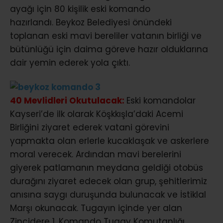
ayağı için 80 kişilik eski komando
hazırlandı. Beykoz Belediyesi önündeki
toplanan eski mavi bereliler vatanın birliği ve
bütünlüğü için daima göreve hazır olduklarına
dair yemin ederek yola çıktı.
40 Mevlidleri Okutulacak:
Eski komandolar
Kayseri’de ilk olarak Köşkkışla’daki Acemi
Birliğini ziyaret ederek vatani görevini
yapmakta olan erlerle kucaklaşak ve askerlere
moral verecek. Ardından mavi berelerini
giyerek patlamanın meydana geldiği otobüs
durağını ziyaret edecek olan grup, şehitlerimiz
anısına saygı duruşunda bulunacak ve İstiklal
Marşı okunacak. Tugayın içinde yer alan
Zincidere 1. Komando Tugay Komutanlığı