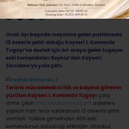
ABONE OL
Ocak ayı başında meydana gelen patlamada
13 askerin şehit olduğu Kayseri 1. Komando
Tugayı’na destek için bir araya gelen tugayın
eski komandoları Beykoz’dan Kayseri
Zincidere’ye yola çıktı.
Terörle mücadelede kritik ve başarılı görevler
yürüten Kayseri 1. Komando Tugayı
çarşı
iznine çıkan
mecidiyekoylions.com
askerlere
yapılan hain terör saldırısında 13 askerini şehit
vermişti. Türkiye genelinden 800 eski
komandonun katılacağı etkinliğin, İstanbul