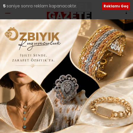
5
saniye sonra reklam kapanacaktır.
Reklamı Geç
Etiket:
Ak Parti Çekmeköy
Değişim Beklentisi
AK PARTİ ÇEKMEKÖY’DE BAŞARININ SEKTEYE
UĞRAMAMASI İÇİN DEĞİŞİM BEKLENTİSİ..
Ak Parti Genel Başkanı ve Cumhurbaşkanı Erdoğan’ın
‘Metal Yorgunluğu’ uyarılarından sonra gözlerin
çevrildiği il ve
06 Eylül 2017 Çarşamba 22:32