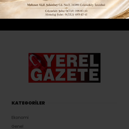
Sosyal medya hesaplarımızı keşfedin
KATEGORİLER
Ekonomi
Genel