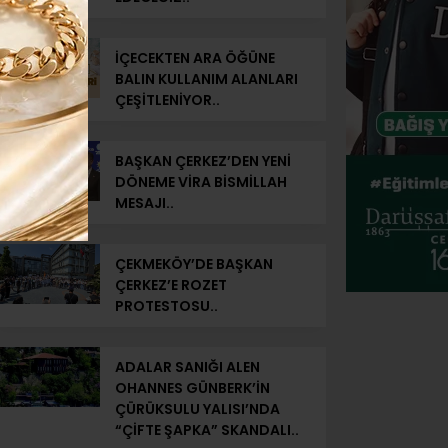
İÇECEKTEN ARA ÖĞÜNE
BALIN KULLANIM ALANLARI
ÇEŞİTLENİYOR..
BAŞKAN ÇERKEZ’DEN YENİ
DÖNEME VİRA BİSMİLLAH
MESAJI..
ÇEKMEKÖY’DE BAŞKAN
ÇERKEZ’E ROZET
PROTESTOSU..
ADALAR SANIĞI ALEN
OHANNES GÜNBERK’İN
ÇÜRÜKSULU YALISI’NDA
“ÇİFTE ŞAPKA” SKANDALI..