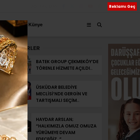
Bizi Takip Edin
Reklamı Geç
akkımızda
Künye
SON HABERLER
BATEK GROUP ÇEKMEKÖY’DE
TÖRENLE HİZMETE AÇILDI..
ÜSKÜDAR BELEDİYE
MECLİSİ’NDE GERGİN VE
TARTIŞMALI SEÇİM..
HAYDAR ARSLAN;
“HALKIMIZLA OMUZ OMUZA
YÜRÜMEYE DEVAM
EDECEĞİZ..”