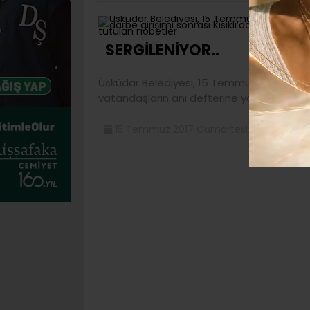
1
SERGİLENİYOR..
Üsküdar Belediyesi, 15 Temmuz darbe girişi
vatandaşların anı defterine yazdıkları
15 Temmuz 2017 Cumartesi 11:57