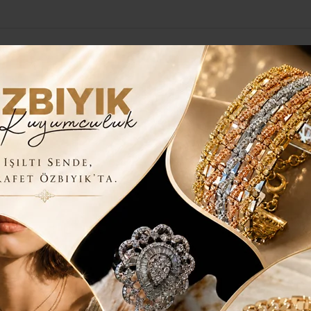
Yerel Haberler
Genel
Güncel
Siyaset
Kültür Sanat
H
bul Milletvekili Osman
5 TEMMUZ ŞEHİTLER ÇEŞMESİ
kinlikleri kapsamında şehitlerimizin aziz hatırasını