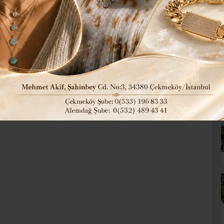
5 TEMMUZ DESTANI ÜSKÜDAR’DA
mi sonrası Kısıklı’da tutulan nöbetler sırasında