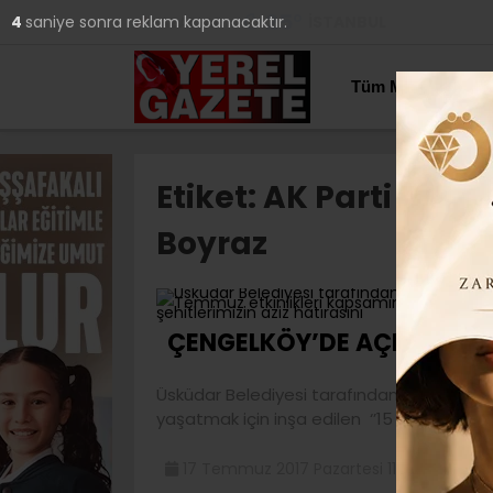
25
°
İSTANBUL
4
saniye sonra reklam kapanacaktır.
YAZARLAR
Tüm Manşetler
Etiket:
AK Parti İstan
Boyraz
1
ÇENGELKÖY’DE AÇILDI..
Üsküdar Belediyesi tarafından 15 Temmuz et
yaşatmak için inşa edilen ‘’15
17 Temmuz 2017 Pazartesi 11:15