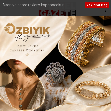
3
saniye sonra reklam kapanacaktır.
Reklamı Geç
Etiket:
Aşı
Üsküdar’da ücretsiz HPV aşısı için
başvurular başladı!
Halk sağlığını tehdit eden HPV virüsüne karşı
mücadelede aşı kampanyası başlatan Üsküdar
Belediyesi, ilçede ikamet
06 Eylül 2024 Cuma 21:07
İBB, ücretsiz HPV aşısı uygulaması