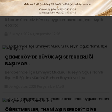
başlatıyor…
İstanbul Büyükşehir Belediyesi, 16 Mayıs’tan (yarın)
itibaren ücretsiz HPV aşı uygulamasına başlıyor. Aşı ilk
etapta
15 Mayıs 2024 Çarşamba 12:26
ÇEKMEKÖY’DE BÜYÜK AŞI SEFERBERLİĞİ
BAŞLIYOR..
Beraberinde İlçe Emniyet Müdürü Hüseyin Oğuz Namlı,
İlçe Milli Eğitim Müdürü Burhan Bayrak ve İlçe
05 Ağustos 2021 Perşembe 17:56
ÖĞRETMENLER, “HANİ AŞI NEREDE?” DİYE