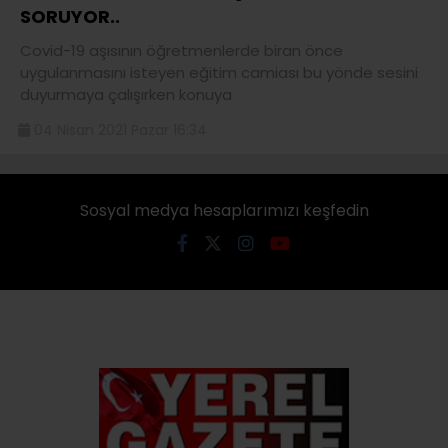
SORUYOR..
Covid-19 aşısının öğretmenlerde biran önce
uygulanmasını isteyen eğitim camiası bu yönde sesini
duyurmaya çalışırken konuya
04 Nisan 2021 Pazar 16:34
Sosyal medya hesaplarımızı keşfedin