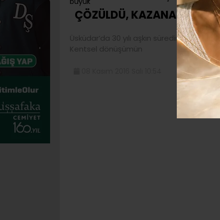
ÇÖZÜLDÜ, KAZANAN ÜSKÜ
Üsküdar’da 30 yılı aşkın süredir yaşanan
Kentsel dönüşümün
08 Kasım 2016 Salı 10:54