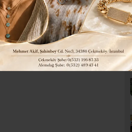
DAR OLDU”
 imar sorununun çözümü büyük bir heyecan yarattı.