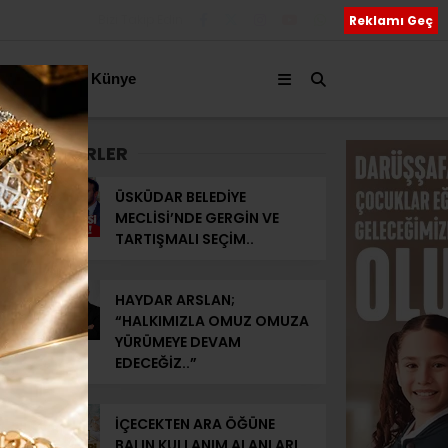
Bizi Takip Edin
Reklamı Geç
akkımızda
Künye
SON HABERLER
ÜSKÜDAR BELEDİYE
MECLİSİ’NDE GERGİN VE
TARTIŞMALI SEÇİM..
HAYDAR ARSLAN;
“HALKIMIZLA OMUZ OMUZA
YÜRÜMEYE DEVAM
EDECEĞİZ..”
İÇECEKTEN ARA ÖĞÜNE
BALIN KULLANIM ALANLARI