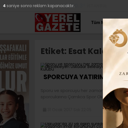
30.3
°
İSTANBUL
4
saniye sonra reklam kapanacaktır.
YAZARLAR
Tüm Manşetler
Etiket:
Esat Kalay
B
SPORCUYA YATIRIMDA ÖNDE
Sporu ve sporcuyu her zaman destekleye
sporcularına Çamlıca Spor Okulu’nda
31 Ocak 2017 Salı 22:05
T