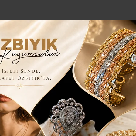
Yerel Haberler
Genel
Güncel
Siyaset
Kültür Sanat
H
AŞKAN TÜRKMEN; “SPORA VE
 GELEN İLÇELERDENİZ”
n Üsküdar Belediyesi Spor Kulübü Uzakdoğu
ÜRKMEN; “30 YILLIK SORUN