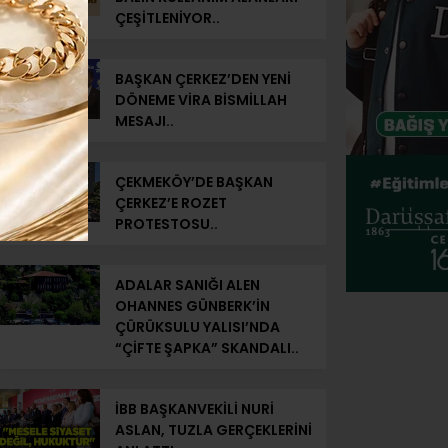
ÇEŞİTLENİYOR..
BAŞKAN ÇERKEZ’DEN YENİ
DÖNEME VİRA BİSMİLLAH
MESAJI..
ÇEKMEKÖY’DE BAŞKAN
ÇERKEZ’E ROZET
PROTESTOSU..
ADALAR SANIĞI ALEN
OHANNES GÜNBERK’İN
ÇÜRÜKSULU YALISI’NDA
“ÇİFTE ŞAPKA” SKANDALI..
İBB BAŞKANVEKİLİ NURİ
ASLAN, TUZLA GERÇEKLERİNİ