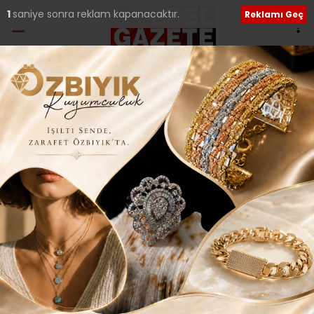
Etiket:
Eser
Başkan Yıldırım; “Söz verdik yaptık şimdi
sıra yenilerinde..”
Ümraniye Belediye Başkanı İsmet Yıldırım göreve
geldiği Nisan 2019’dan bu yana Ümraniye’ye 271 kalıcı
eser
04 Şubat 2024 Pazar 18:41
Sosyal medya hesaplarımızı keşfedin