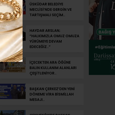
ÜSKÜDAR BELEDİYE
MECLİSİ’NDE GERGİN VE
TARTIŞMALI SEÇİM..
HAYDAR ARSLAN;
“HALKIMIZLA OMUZ OMUZA
YÜRÜMEYE DEVAM
EDECEĞİZ..”
İÇECEKTEN ARA ÖĞÜNE
BALIN KULLANIM ALANLARI
ÇEŞİTLENİYOR..
BAŞKAN ÇERKEZ’DEN YENİ
DÖNEME VİRA BİSMİLLAH
MESAJI..