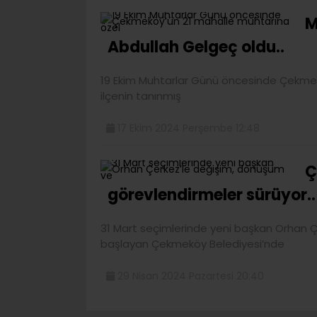
M
Abdullah Gelgeç oldu..
19 Ekim Muhtarlar Günü öncesinde Çekmek
ilçenin tanınmış
17 Ekim 2024 Perşembe 12:48
Ç
görevlendirmeler sürüyor..
31 Mart seçimlerinde yeni başkan Orhan 
başlayan Çekmeköy Belediyesi’nde
29 Nisan 2024 Pazartesi 20:40