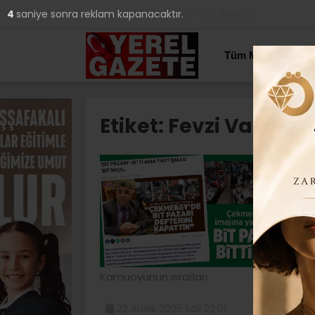
26
°
İSTANBUL
3
saniye sonra reklam kapanacaktır.
YAZARLAR
Tüm Manşetler
Etiket:
Fevzi Varlı
“
D
V
Bi
Pa
Kamuoyunun ısrarları
23 Aralık 2025 Salı 22:01