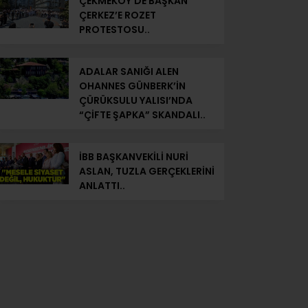
ÇEKMEKÖY’DE BAŞKAN
ÇERKEZ’E ROZET
PROTESTOSU..
ADALAR SANIĞI ALEN
OHANNES GÜNBERK’İN
ÇÜRÜKSULU YALISI’NDA
“ÇİFTE ŞAPKA” SKANDALI..
İBB BAŞKANVEKİLİ NURİ
ASLAN, TUZLA GERÇEKLERİNİ
ANLATTI..