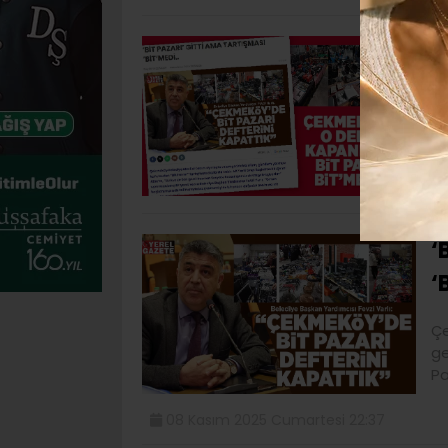
Ç
Bi
Me
Sa
‘
‘
Çe
ge
Pa
08 Kasım 2025 Cumartesi 22:37