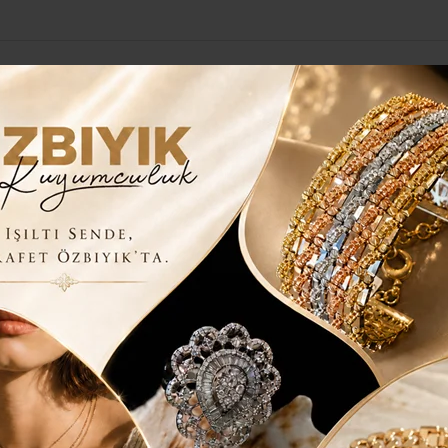
Yerel Haberler
Genel
Güncel
Siyaset
Kültür Sanat
H
ÇEKMEKÖY’E YAKIŞAN BUDUR”
İYEN PAZAR ESNAFINDAN TEŞEKKÜR
AR..
r süredir Çekmeköy’ün başlıca sorunlarından olan Bit
zarı meselesi nihayet ilçenin gündeminden çıkıyor.