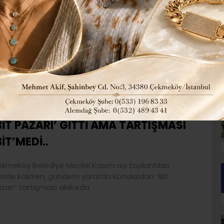
EKMEKÖY’ÜN “BİT PAZARI” SINAVI!..
t Pazarı, Çekmeköy’ün yakasından düşmek bilmiyor.
rkez Mahallesi’nde kaldırıldıktan sonra bu kez de
lı günleri
03 Aralık 2025 Çarşamba 00:04
BİT PAZARI’ GİTTİ AMA TARTIŞMASI
BİT’MEDİ..
kmeköy Belediye Meclisi Kasım ayı toplantıları
ride kalırken; gündem yaratan konulardan “Bit
zarı” tartışması akıllarda