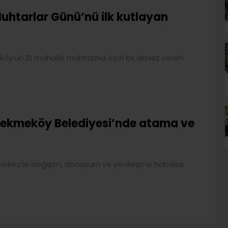
uhtarlar Günü’nü ilk kutlayan
öy’ün 21 mahalle muhtarına özel bir davet veren
ekmeköy Belediyesi’nde atama ve
Çerkez’le değişim, dönüşüm ve yenileşme hamlesi