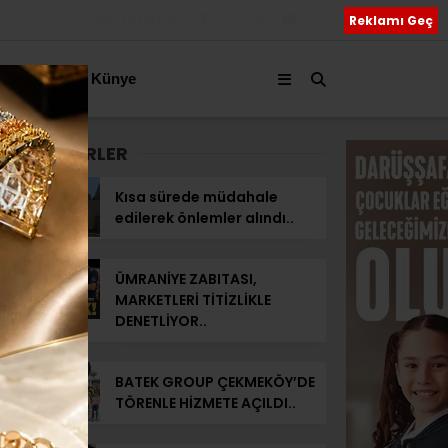
Bizi Takip Edin
Reklamı Geç
akkımızda
Künye
SON HABERLER
Kısa sürede müdahale
edilerek önlemler alındı..
ÜMRANİYE ZABITASI,
MARKETLERİ TİTİZLİKLE
DENETLİYOR..
BATEK GROUP ÇEKMEKÖY’DE
TÖRENLE HİZMETE AÇILDI..