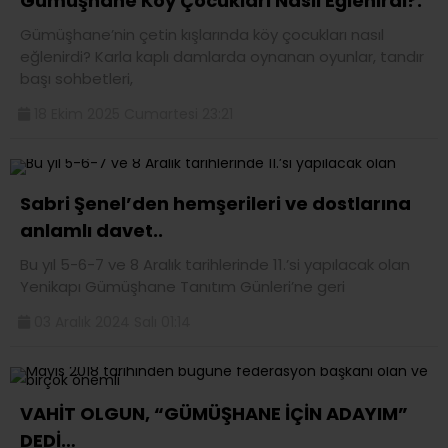
Gümüşhane Köy Çocukları Nasıl Eğlenirdi?.
Gümüşhane’nin çetin kışlarında köy çocukları nasıl
eğlenirdi? Karla kaplı damlarda oynanan oyunlar, tandır
başı sohbetleri,
18 Ekim 2025 Cumartesi 23:21
Sabri Şenel’den hemşerileri ve dostlarına
anlamlı davet..
Bu yıl 5-6-7 ve 8 Aralık tarihlerinde 11.’si yapılacak olan
Yenikapı Gümüşhane Tanıtım Günleri’ne geri
03 Aralık 2024 Salı 01:14
VAHİT OLGUN, “GÜMÜŞHANE İÇİN ADAYIM”
DEDİ…