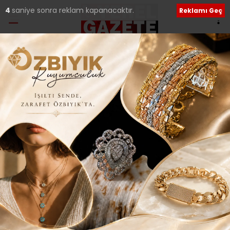
4
saniye sonra reklam kapanacaktır.
Reklamı Geç
Etiket:
Gümüşhane
Gümüşhane’nin Acı Feryadını Kim