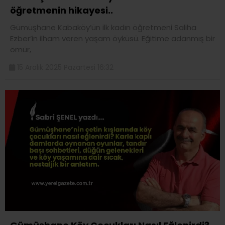
öğretmenin hikayesi..
Gümüşhane Kabaköy’ün ilk kadın öğretmeni Saliha
Ezber’in ilham veren yaşam öyküsü. Eğitime adanmış bir
ömür,
15 Aralık 2025 Pazartesi 16:32