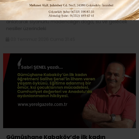
Duyacak?..
Sabri Şenel, Gümüşhane’nin susuzlukla geçen geçmişini
anlatarak siyanürlü madenciliğin doğa, su ve gelecek
nesiller üzerindeki
03 Temmuz 2026 Cuma 21:45
Gümüşhane Kabaköy’de ilk kadın