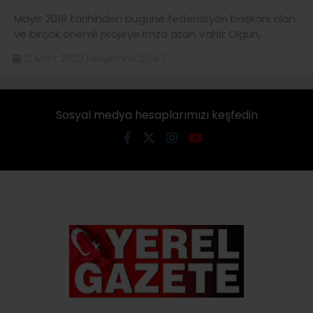
Mayıs 2018 tarihinden bugüne federasyon başkanı olan
ve birçok önemli projeye imza atan Vahit Olgun,
12 Mart 2020 Perşembe 20:47
Sosyal medya hesaplarımızı keşfedin