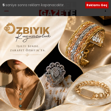
5
saniye sonra reklam kapanacaktır.
Reklamı Geç
Etiket:
Halk Market
www.halkmarket.istanbul adresine
tıklayın gelsin!..
İBB Halk Market, yöresel ürünleri uygun fiyata satmaya
devam ediyor. İnternet sitesi üzerinden alışveriş imkanı
20 Nisan 2024 Cumartesi 23:14
Sosyal medya hesaplarımızı keşfedin