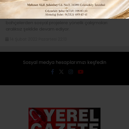
DEVAM EDİYOR…
Çekmeköy Belediyesi’nin spordan sağlığa, park ve
bahçelerden sosyal projelere yönelik çalışmaları
aralıksız şekilde devam ediyor.
14 Şubat 2022 Pazartesi 22:13
Sosyal medya hesaplarımızı keşfedin