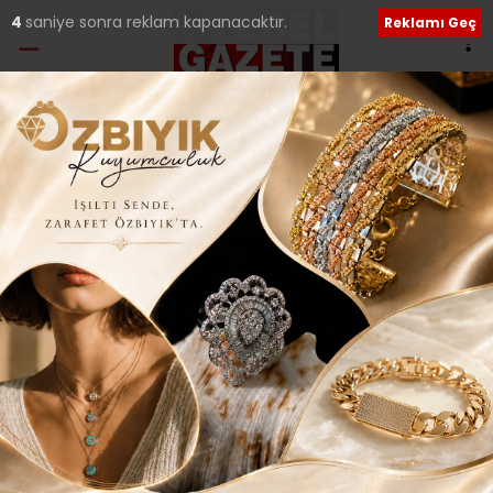
4
saniye sonra reklam kapanacaktır.
Reklamı Geç
Etiket:
Hizmet ve Yatırımlar
SANCAKTEPE’YE HİZMET YOLUNDA İLK 6 AYIN
HESABI VERİLDİ..
Sancaktepe Belediye Başkanı Alper Yeğin, ilçede
gerçekleştirdikleri hizmet ve projeleri, düzenlenen
programda kamuoyuna sundu. Toplantıda
05 Ekim 2024 Cumartesi 21:25
ÇEKMEKÖY’DE YENİ PROJELER TÜM HIZIYLA