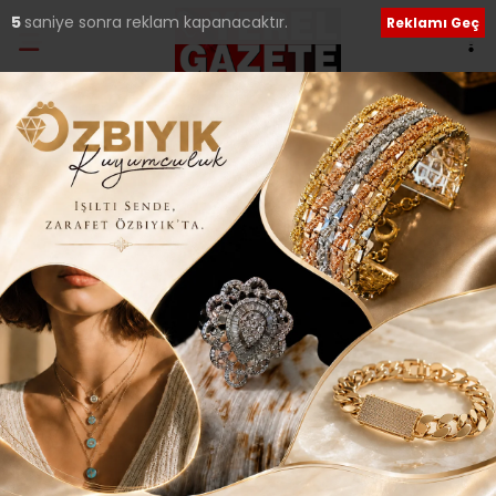
5
saniye sonra reklam kapanacaktır.
Reklamı Geç
Etiket:
Hüseyin Karaköse
İLÇEDE MUHALEFET, ANAKENTTE İKTİDAR
OLMANIN BİLİNCİYLE HAREKET EDİYORUZ..
Meclis üyeleriyle birlikte bölge yerel basın temsilcileriyle
buluşup, 31 Mart seçimlerinin üzerinden geçen 6 aylık
01 Ekim 2019 Salı 23:16
Sosyal medya hesaplarımızı keşfedin