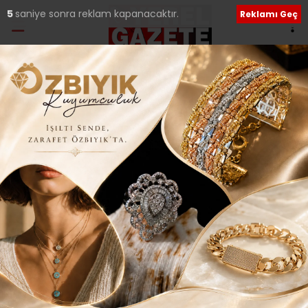
4
saniye sonra reklam kapanacaktır.
Reklamı Geç
Etiket:
İstanbul Umum
Pazarcılar Esnaf Odası