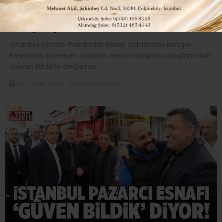
İSTANBUL’DAKİ PAZARCI ESNAFI, ‘GÜVEN’LE
DEĞİŞİM İÇİN GÜN SAYIYOR..
İstanbul Umum Pazarcılar Esnaf Odası’nda kongre
heyecanı sürerken, pazarcı esnafı başkan adaylarından
Güven Bildik’le değişime
05 Ocak 2026 Pazartesi 00:09