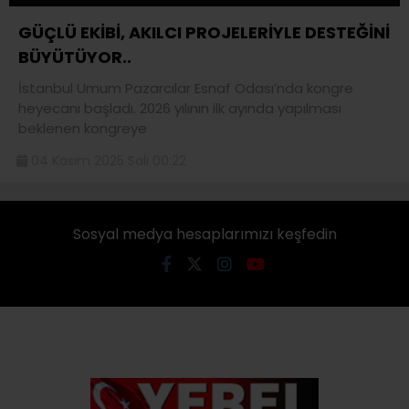
GÜÇLÜ EKİBİ, AKILCI PROJELERİYLE DESTEĞİNİ
BÜYÜTÜYOR..
İstanbul Umum Pazarcılar Esnaf Odası’nda kongre
heyecanı başladı. 2026 yılının ilk ayında yapılması
beklenen kongreye
04 Kasım 2025 Salı 00:22
Sosyal medya hesaplarımızı keşfedin