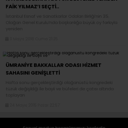
FAİK YILMAZ’I SEÇTİ..
İstanbul Esnaf ve Sanatkarlar Odaları Birliği’nin 35.
Olağan Genel Kurulu’nda başkanlığa büyük oy farkıyla
yeniden
11 Mayıs 2018 Cuma 21:25
ÜMRANİYE BAKKALLAR ODASI HİZMET
SAHASINI GENİŞLETTİ
Hafta sonu gerçekleştirdiği olağanüstü kongredeki
tüzük değişikliği ile bayii ve büfeleri de çatısı altında
toplayan
24 Mayıs 2015 Pazar 22:57