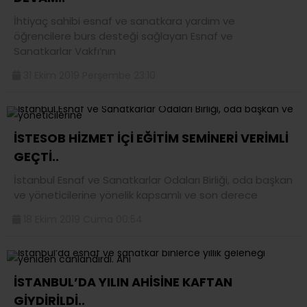
İhtiyaç sahibi esnaf ve sanatkara yardım ve
öğrencilere burs desteği sağlayan Esnaf ve
Sanatkarlar Vakfı’nın
31 Ekim 2019 Perşembe 23:10
İSTESOB HİZMET İÇİ EĞİTİM SEMİNERİ VERİMLİ
GEÇTİ..
İstanbul Esnaf ve Sanatkarlar Odaları Birliği, oda başkan
ve yöneticilerine yönelik kapsamlı ve son derece
18 Ekim 2019 Cuma 00:54
İSTANBUL’DA YILIN AHİSİNE KAFTAN
GİYDİRİLDİ..