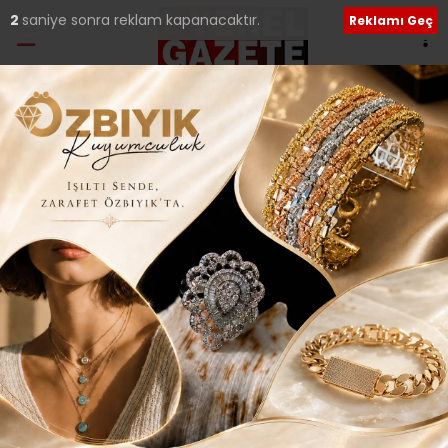
1
saniye sonra reklam kapanacaktır.
Reklamı Geç
Etiket:
İSTESOB
Başkanını kaybeden İstanbul esnafı yasta!