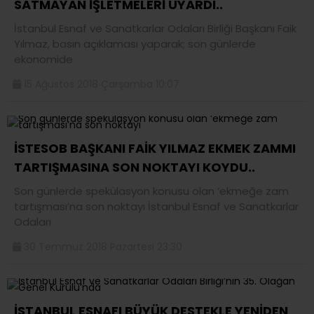
SATMAYAN İŞLETMELERİ UYARDI..
İstanbul Esnaf ve Sanatkarlar Odaları Birliği Başkanı Faik
Yılmaz, basın açıklaması yaparak; son günlerde
ekonomide
15 Ağustos 2018 Çarşamba 10:07
İSTESOB BAŞKANI FAİK YILMAZ EKMEK ZAMMI
TARTIŞMASINA SON NOKTAYI KOYDU..
Son günlerde spekülasyon konusu olan ‘ekmeğe zam
tartışması’na son noktayı İstanbul Esnaf ve Sanatkarlar
Odaları
30 Temmuz 2018 Pazartesi 23:30
İSTANBUL ESNAFI BÜYÜK DESTEKLE YENİDEN