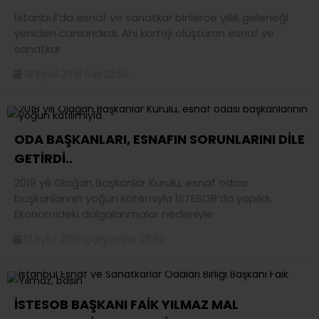
İstanbul’da esnaf ve sanatkar binlerce yıllık geleneği
yeniden canlandırdı. Ahi korteji oluşturan esnaf ve
sanatkar
18 Eylül 2018 Salı 22:55
ODA BAŞKANLARI, ESNAFIN SORUNLARINI DİLE
GETİRDİ..
2018 yılı Olağan Başkanlar Kurulu, esnaf odası
başkanlarının yoğun katılımıyla İSTESOB’da yapıldı.
Ekonomideki dalgalanmalar nedeniyle
12 Eylül 2018 Çarşamba 23:52
İSTESOB BAŞKANI FAİK YILMAZ MAL