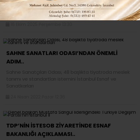
Bir süredir tedavi gören İstanbul Esnaf ve Sanatkârlar
Odaları Birliği (İSTESOB), Başkanı Faik Yılmaz, yaşamını
16 Ekim 2025 Perşembe 13:30
SAHNE SANATLARI ODASI’NDAN ÖNEMLİ
ADIM..
Sahne Sanatçıları Odası, 48 başlıkta tiyatroda meslek
tanımı ve standartları istemini İstanbul Esnaf ve
Sanatkarları
24 Nisan 2022 Pazar 12:36
TDP’NİN İSTESOB ZİYARETİNDE ESNAF
BAKANLIĞI AÇIKLAMASI..