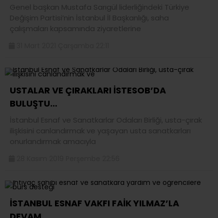
Genel başkan Mustafa Sarıgül liderliğindeki Türkiye
Değişim Partisi’nin İstanbul İl Başkanlığı, saha
çalışmaları kapsamında ziyaretlerine
31 Mart 2021 Çarşamba 22:11
USTALAR VE ÇIRAKLARI İSTESOB’DA
BULUŞTU…
İstanbul Esnaf ve Sanatkarlar Odaları Birliği, usta-çırak
ilişkisini canlandırmak ve yaşayan usta sanatkarları
onurlandırmak amacıyla
28 Kasım 2019 Perşembe 22:56
İSTANBUL ESNAF VAKFI FAİK YILMAZ’LA
DEVAM..