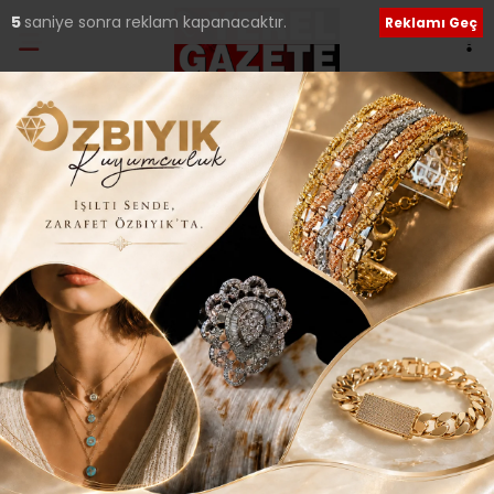
5
saniye sonra reklam kapanacaktır.
Reklamı Geç
Etiket:
Mahkum
Ümraniye Cezaevi’ndeki hükümlülerin
eserleri sergilendi!..
Ümraniye Halk Eğitim Merkezi Öğrencileri ve Ümraniye T
Tipi Cezaevi Hükümlüleri tarafından oluşturulan sanat
eserleri
18 Aralık 2023 Pazartesi 22:11
Sosyal medya hesaplarımızı keşfedin