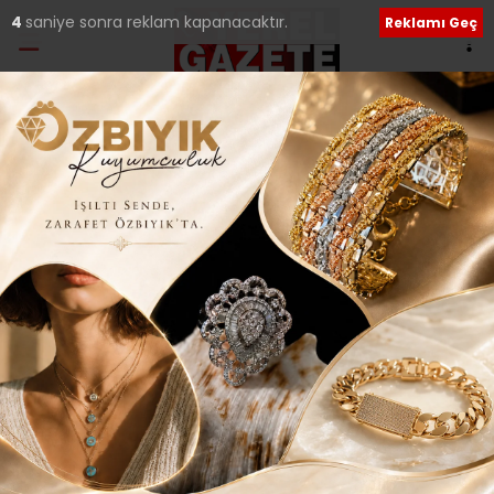
4
saniye sonra reklam kapanacaktır.
Reklamı Geç
Etiket:
Nurol Sitesi
LÜKS SİTE İÇERİSİNDEKİ HAZİNE GİBİ MİLLET
MÜLKÜ HALKIN HİZMETİNE AÇILIYOR..
31 Mart seçimlerinde halkın büyük desteğiyle işbaşına
gelen Çekmeköy Belediye Başkanı Orhan Çerkez ve
yönetiminin
16 Kasım 2024 Cumartesi 12:37
Sosyal medya hesaplarımızı keşfedin