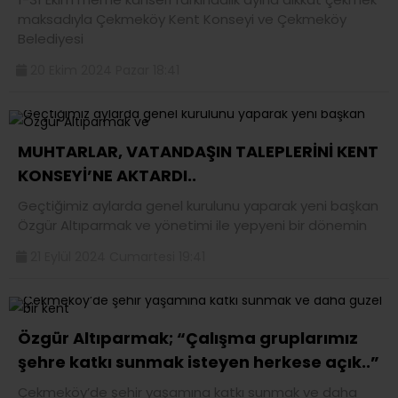
maksadıyla Çekmeköy Kent Konseyi ve Çekmeköy
Belediyesi
20 Ekim 2024 Pazar 18:41
MUHTARLAR, VATANDAŞIN TALEPLERİNİ KENT
KONSEYİ’NE AKTARDI..
Geçtiğimiz aylarda genel kurulunu yaparak yeni başkan
Özgür Altıparmak ve yönetimi ile yepyeni bir dönemin
21 Eylül 2024 Cumartesi 19:41
Özgür Altıparmak; “Çalışma gruplarımız
şehre katkı sunmak isteyen herkese açık..”
Çekmeköy’de şehir yaşamına katkı sunmak ve daha