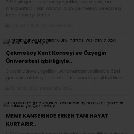
2025 yılı genel kurulunu gerçekleştirerek çalışma
mevzuatına ilişkin kararlar alan Çekmeköy Belediyesi
Kent Konseyi, kentin
22 Şubat 2025 Cumartesi 20:13
Çekmeköy Kent Konseyi ve Özyeğin
Üniversitesi işbirliğiyle..
3 Aralık Dünya Engelliler Günü haftası vesilesiyle özel
gereksinimli bireyler ve ailelerine yönelik çeşitli etkinlik
05 Aralık 2024 Perşembe 21:36
MEME KANSERİNDE ERKEN TANI HAYAT
KURTARIR..
1-31 Ekim meme kanseri farkındalık ayına dikkat çekmek