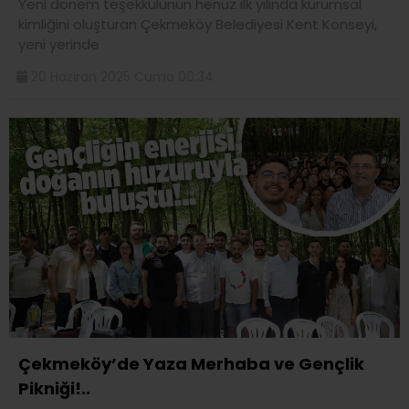
Yeni dönem teşekkülünün henüz ilk yılında kurumsal
kimliğini oluşturan Çekmeköy Belediyesi Kent Konseyi,
yeni yerinde
20 Haziran 2025 Cuma 00:34
Çekmeköy’de Yaza Merhaba ve Gençlik
Pikniği!..