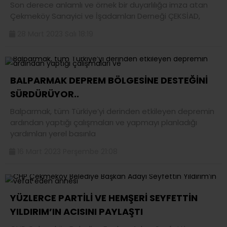
Son derece anlamlı ve örnek bir duyarlılığa imza atan
Çekmeköy Sanayici ve İşadamları Derneği ÇEKSİAD,
28 Mart 2023 Salı 18:19
BALPARMAK DEPREM BÖLGESİNE DESTEĞİNİ
SÜRDÜRÜYOR..
Balparmak, tüm Türkiye’yi derinden etkileyen depremin
ardından yaptığı çalışmaları ve yapmayı planladığı
yardımları yerel basınla
16 Mart 2023 Perşembe 21:08
YÜZLERCE PARTİLİ VE HEMŞERİ SEYFETTİN
YILDIRIM’IN ACISINI PAYLAŞTI