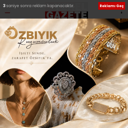
2
saniye sonra reklam kapanacaktır.
Reklamı Geç
Etiket:
Özgür Altıparmak
Çekmeköy Kent Konseyi’nde muhtarlar