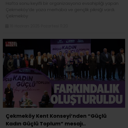
Hafta sonu keyifli bir organizasyona evsahipliği yapan
Çekmeköy’de yaza merhaba ve gençlik pikniği vardı.
Çekmeköy
16 Haziran 2025 Pazartesi 11:20
Çekmeköy Kent Konseyi’nden “Güçlü
Kadın Güçlü Toplum” mesajı..