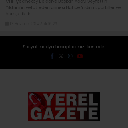
CHP Çekmeköy Belediye Başkan Adayı Seyfettin
Yıldırım’ın vefat eden annesi Hatice Yıldırım, partililer ve
hemşerilerin
17 Haziran 2014 Salı 16:23
Sosyal medya hesaplarımızı keşfedin