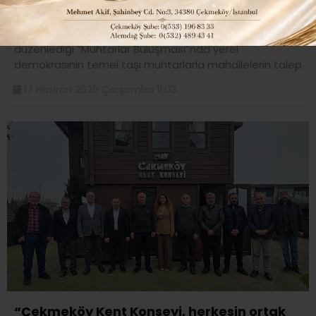
buluşması..
Çekmeköy Belediyesi Kent Konseyi Başkanlığı’nın
düzenlediği “Muhtarlar Buluşması”nda yerel
demokrasinin temel taşı muhtarlarla mahallelerin talep
17 Haziran 2026 Çarşamba 11:03
“Çekmeköy Kent Konseyi, herkesin ortak