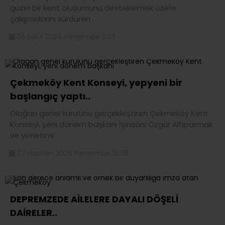
güzel bir kent oluşumunu desteklemek üzere
çalışmalarını sürdüren
05 Eylül 2024 Perşembe 11:53
Çekmeköy Kent Konseyi, yepyeni bir
başlangıç yaptı..
Olağan genel kurulunu gerçekleştiren Çekmeköy Kent
Konseyi, yeni dönem başkanı İşinsanı Özgür Altıparmak
ve yönetimi
27 Haziran 2024 Perşembe 15:38
DEPREMZEDE AİLELERE DAYALI DÖŞELİ
DAİRELER..