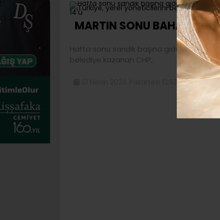
1
MARTIN SONU BAHAR OLDU
Hafta sonu sandık başına giden Türkiye, yer
belediye kazanan CHP,
01 Nisan 2024 Pazartesi 12:53