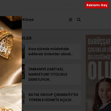
Bizi Takip Edin
Reklamı Geç
akkımızda
Künye
SON HABERLER
Kısa sürede müdahale
edilerek önlemler alındı..
ÜMRANİYE ZABITASI,
MARKETLERİ TİTİZLİKLE
DENETLİYOR..
BATEK GROUP ÇEKMEKÖY’DE
TÖRENLE HİZMETE AÇILDI..