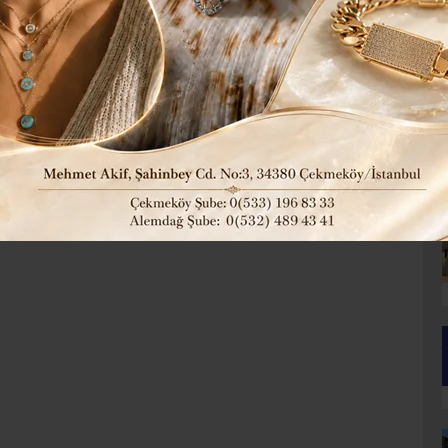
 NİSAN ŞAKASI DEĞİL GERÇEK!
..
el yöneticilerini belirledi. 14’ü büyükşehir 35