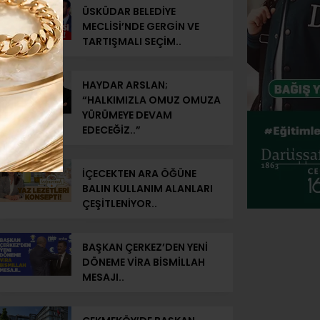
ÜSKÜDAR BELEDİYE
MECLİSİ’NDE GERGİN VE
TARTIŞMALI SEÇİM..
HAYDAR ARSLAN;
“HALKIMIZLA OMUZ OMUZA
YÜRÜMEYE DEVAM
EDECEĞİZ..”
İÇECEKTEN ARA ÖĞÜNE
BALIN KULLANIM ALANLARI
ÇEŞİTLENİYOR..
BAŞKAN ÇERKEZ’DEN YENİ
DÖNEME VİRA BİSMİLLAH
MESAJI..