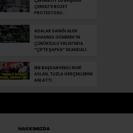
ÇEKMEKÖY’DE BAŞKAN
ÇERKEZ’E ROZET
PROTESTOSU..
ADALAR SANIĞI ALEN
OHANNES GÜNBERK’İN
ÇÜRÜKSULU YALISI’NDA
“ÇİFTE ŞAPKA” SKANDALI..
İBB BAŞKANVEKİLİ NURİ
ASLAN, TUZLA GERÇEKLERİNİ
ANLATTI..
HAKKIMIZDA