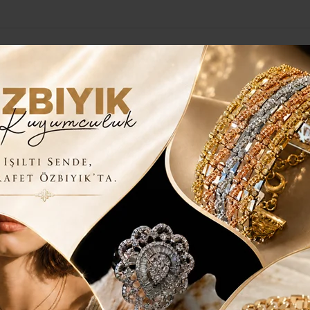
Yerel Haberler
Genel
Güncel
Siyaset
Kültür Sanat
H
yı
İLE BELEDİYESİ’NİN BAŞKANVEKİLİ
ACİT TERZİ SEÇİLDİ..
le Belediye Meclisi’nde yapılan başkanvekilliği
çiminde, CHP’nin adayı Sacit Terzi 4. turda 8 oyla
çimi