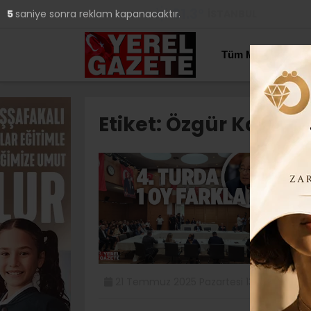
31.3
°
İSTANBUL
4
saniye sonra reklam kapanacaktır.
YAZARLAR
Tüm Manşetler
Etiket:
Özgür Kabada
Ş
S
Şi
se
se
21 Temmuz 2025 Pazartesi 13:28