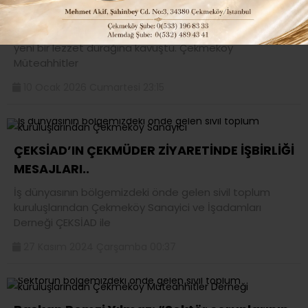
TÖRENLE AÇILDI..
Çekmeköy, hafta sonu yapılan renkli bir açılış töreniyle
yeni bir lezzet durağına kavuştu. Çekmeköy
Müteahhitler
10 Ocak 2026 Cumartesi 23:15
ÇEKSİAD’IN ÇEKMÜDER ZİYARETİNDE İŞBİRLİĞİ
MESAJLARI..
İş dünyasının bölgemizdeki önde gelen sivil toplum
kuruluşlarından Çekmeköy Sanayici ve İşadamları
Derneği ÇEKSİAD ile
27 Kasım 2024 Çarşamba 00:37