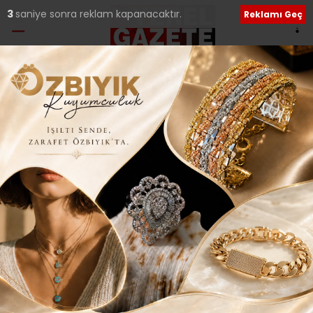
2
saniye sonra reklam kapanacaktır.
Reklamı Geç
Etiket:
Remzi Yılmaz
YENİ LEZZET DURAĞI ORMANKÖY DÖNERCİSİ