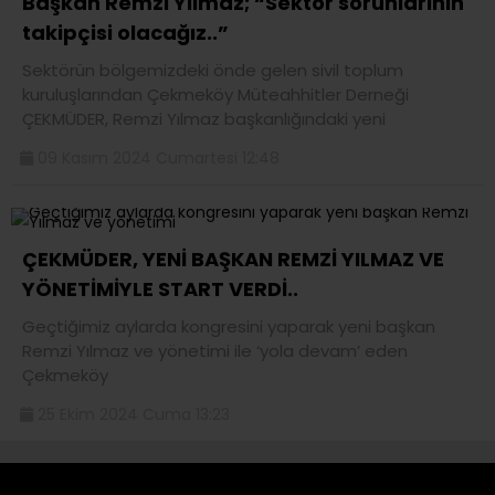
Başkan Remzi Yılmaz; “Sektör sorunlarının
takipçisi olacağız..”
Sektörün bölgemizdeki önde gelen sivil toplum
kuruluşlarından Çekmeköy Müteahhitler Derneği
ÇEKMÜDER, Remzi Yılmaz başkanlığındaki yeni
09 Kasım 2024 Cumartesi 12:48
ÇEKMÜDER, YENİ BAŞKAN REMZİ YILMAZ VE
YÖNETİMİYLE START VERDİ..
Geçtiğimiz aylarda kongresini yaparak yeni başkan
Remzi Yılmaz ve yönetimi ile ‘yola devam’ eden
Çekmeköy
25 Ekim 2024 Cuma 13:23