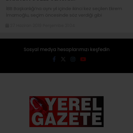
İBB Başkanlığı’na aynı yıl içinde ikinci kez seçilen Ekrem
İmamoğlu, seçim öncesinde söz verdiği gibi
27 Haziran 2019 Perşembe 21:04
Sosyal medya hesaplarımızı keşfedin