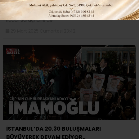
CHP, İstanbul Büyükşehir Belediye Başkanı Ekrem
İmamoğlu’nun gözaltına alındığı 19 Mart’tan 25 Mart’a
kadar Saraçhane’de
29 Mart 2025 Cumartesi 23:42
İSTANBUL’DA 20.30 BULUŞMALARI
BÜYÜYEREK DEVAM EDİYOR..