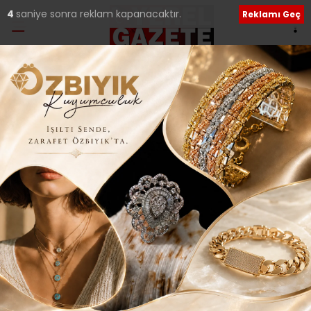
4
saniye sonra reklam kapanacaktır.
Reklamı Geç
Etiket:
Saraçhane
CHP, Saraçhane ruhunu Maltepe’ye taşıdı!