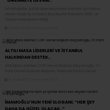
“DİRENMEYE DEVAM..”
İstanbullular, şafak operasyonuyla evinden gözaltına
alınan seçilmiş İstanbul Büyükşehir Belediye (İBB) ve
Türkiye Belediyeler Birliği
22 Mart 2025 Cumartesi 02:10
ALTILI MASA LİDERLERİ VE İSTANBUL
HALKINDAN DESTEK..
Altılı Masa liderleri; CHP Genel Başkanı Kılıçdaroğlu, İYİ
Parti Genel Başkanı Akşener, Gelecek Partisi Genel
15 Aralık 2022 Perşembe 21:23
İMAMOĞLU’NUN YENİ SLOGANI; “HER ŞEY
DAHA DA GÜZEL OLACAK..”