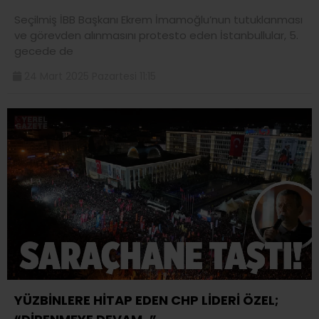
Seçilmiş İBB Başkanı Ekrem İmamoğlu’nun tutuklanması
ve görevden alınmasını protesto eden İstanbullular, 5.
gecede de
24 Mart 2025 Pazartesi 11:15
YÜZBİNLERE HİTAP EDEN CHP LİDERİ ÖZEL;