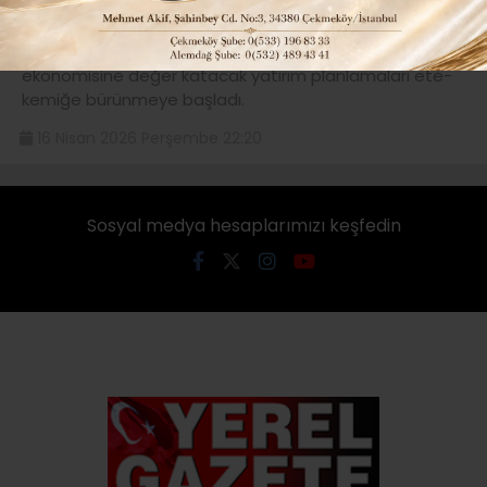
VERMEYE HAZIRLANIYOR..
Tunceli Sanayici ve Girişimcileri Derneği TUSGİD’in, ülke
ekonomisine değer katacak yatırım planlamaları ete-
kemiğe bürünmeye başladı.
16 Nisan 2026 Perşembe 22:20
Sosyal medya hesaplarımızı keşfedin