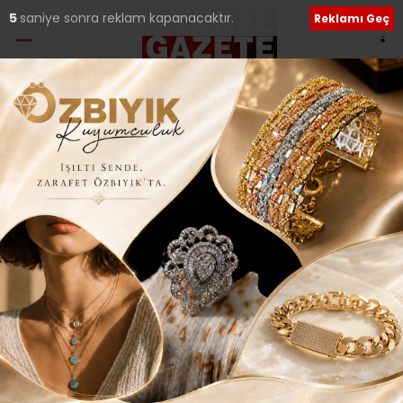
5
saniye sonra reklam kapanacaktır.
Reklamı Geç
Etiket:
Tuz
TUSGİD, “YATIRIM A.Ş.” İLE MEYVELERİNİ