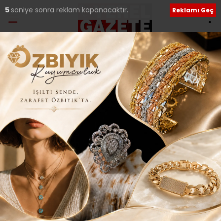
5
saniye sonra reklam kapanacaktır.
Reklamı Geç
Etiket:
Tuzla Belediye Başkanı
Şadi Yazıcı
ÇEKMEKÖY, ANADOLU YAKASI BELEDİYE
BAŞKANLARINI AĞIRLADI..
Çekmeköy Belediyesi’nin ev sahipliğinde
gerçekleştirilen Anadolu Yakası Belediye Başkanları
toplantısı Doğa Park’ta yapıldı.. Her ay
06 Eylül 2018 Perşembe 00:27