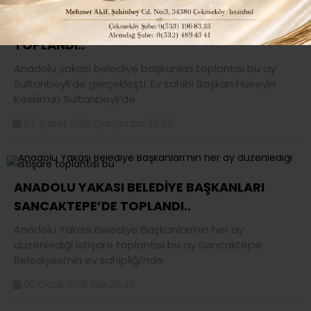
BAŞKANLAR BU AY SULTANBEYLİ’DE
TOPLANDI..
Anadolu yakası belediye başkanları toplantısı bu ay
Sultanbeyli’de gerçekleşti. Ev sahibi Başkan Hüseyin
Keskin’un Sultanbeyli’de
07 Şubat 2018 Çarşamba 22:39
ANADOLU YAKASI BELEDİYE BAŞKANLARI
SANCAKTEPE’DE TOPLANDI..
Anadolu Yakası Belediye Başkanları’nın her ay
düzenlediği istişare toplantısı bu ay Sancaktepe
Belediyesi’nin ev sahipliği’nde
02 Ocak 2018 Salı 20:43