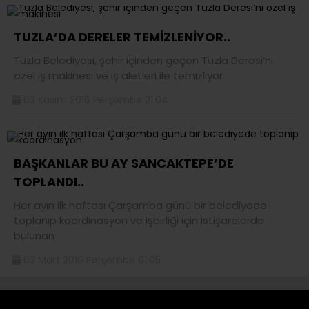
TUZLA’DA DERELER TEMİZLENİYOR..
Tuzla Belediyesi, şehir içinden geçen Tuzla Deresi’ni
özel iş makinesi ve iş aletleri ile temizliyor.
03 Kasım 2016 Perşembe 21:04
BAŞKANLAR BU AY SANCAKTEPE’DE
TOPLANDI..
Her ayın ilk haftası Çarşamba günü bir belediyede
toplanıp koordinasyon ve işbirliği için istişarelerde
bulunan
03 Mart 2016 Perşembe 01:05