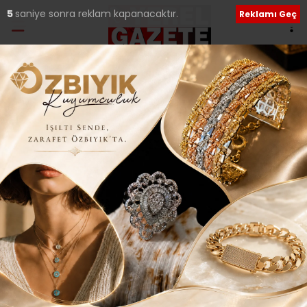
5
saniye sonra reklam kapanacaktır.
Reklamı Geç
Etiket:
Twitter