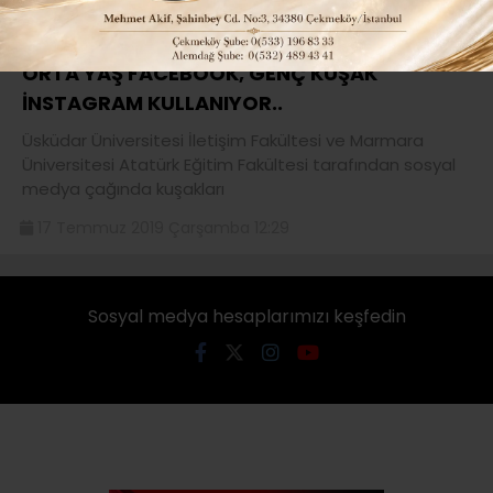
ORTA YAŞ FACEBOOK, GENÇ KUŞAK
İNSTAGRAM KULLANIYOR..
Üsküdar Üniversitesi İletişim Fakültesi ve Marmara
Üniversitesi Atatürk Eğitim Fakültesi tarafından sosyal
medya çağında kuşakları
17 Temmuz 2019 Çarşamba 12:29
Sosyal medya hesaplarımızı keşfedin