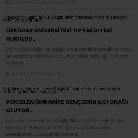
02 Haziran 2018 Cumartesi 11:35
ÜSKÜDAR ÜNİVERSİTESİ TIP FAKÜLTESİ
KURULDU..
Davranış Bilimleri ve sağlık alanında ülkemizin ilk tematik
üniversitesi olan Üsküdar Üniversitesi’nde Tıp Fakültesi
resmen
16 Mart 2018 Cuma 21:25
YÜKSELEN ÜMRANİYE GENÇLERİN İLGİ ODAĞI
OLUYOR..
Üsküdar Üniversitesi- Sağlık Bilimleri Fakültesi- Sosyal
Hizmetler Bölümü 4. Sınıf öğrencileri, Ümraniye
Belediyesi’nin sosyal hizmetlere