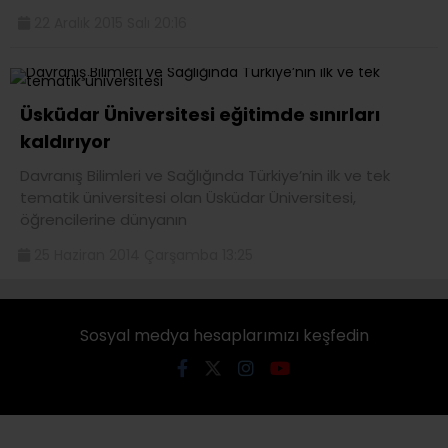
22 Aralık 2015 Salı 20:16
Üsküdar Üniversitesi eğitimde sınırları
kaldırıyor
Davranış Bilimleri ve Sağlığında Türkiye’nin ilk ve tek
tematik üniversitesi olan Üsküdar Üniversitesi,
öğrencilerine dünyanın
25 Haziran 2014 Çarşamba 13:25
Sosyal medya hesaplarımızı keşfedin