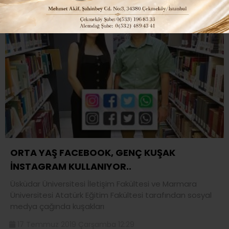
ORTA YAŞ FACEBOOK, GENÇ KUŞAK
İNSTAGRAM KULLANIYOR..
Üsküdar Üniversitesi İletişim Fakültesi ve Marmara
Üniversitesi Atatürk Eğitim Fakültesi tarafından sosyal
medya çağında kuşakları
17 Temmuz 2019 Çarşamba 12:29