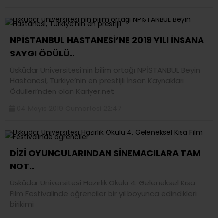
NPİSTANBUL HASTANESİ’NE 2019 YILI İNSANA
SAYGI ÖDÜLÜ..
Üsküdar Üniversitesi’nin bilim ortağı NPİSTANBUL Beyin
Hastanesi, Türkiye’nin en prestijli İnsan Kaynakları
Ödülleri’nden olan Kariyer.net
04 Mayıs 2019 Cumartesi 22:47
DİZİ OYUNCULARINDAN SİNEMACILARA TAM
NOT..
Üsküdar Üniversitesi Hazırlık Okulu 4. Geleneksel Kısa
Film Festivalinde öğrenciler bir yıl boyunca edindikleri
birikimi