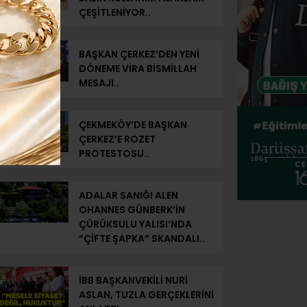
ÇEŞİTLENİYOR..
BAŞKAN ÇERKEZ’DEN YENİ
DÖNEME VİRA BİSMİLLAH
MESAJI..
ÇEKMEKÖY’DE BAŞKAN
ÇERKEZ’E ROZET
PROTESTOSU..
ADALAR SANIĞI ALEN
OHANNES GÜNBERK’İN
ÇÜRÜKSULU YALISI’NDA
“ÇİFTE ŞAPKA” SKANDALI..
İBB BAŞKANVEKİLİ NURİ
ASLAN, TUZLA GERÇEKLERİNİ