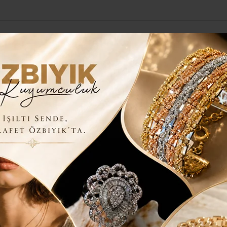
Yerel Haberler
Genel
Güncel
Siyaset
Kültür Sanat
H
Mustafa Şevki Doğan ve
EKMEKÖY’DEN YİNE ULUSLARARASI
Ş..
et ve Direniş-15 Temmuz Uluslararası Kısa Film