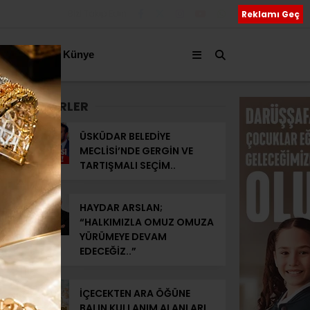
Bizi Takip Edin
Reklamı Geç
akkımızda
Künye
SON HABERLER
ÜSKÜDAR BELEDİYE
MECLİSİ’NDE GERGİN VE
TARTIŞMALI SEÇİM..
HAYDAR ARSLAN;
“HALKIMIZLA OMUZ OMUZA
YÜRÜMEYE DEVAM
EDECEĞİZ..”
İÇECEKTEN ARA ÖĞÜNE
BALIN KULLANIM ALANLARI