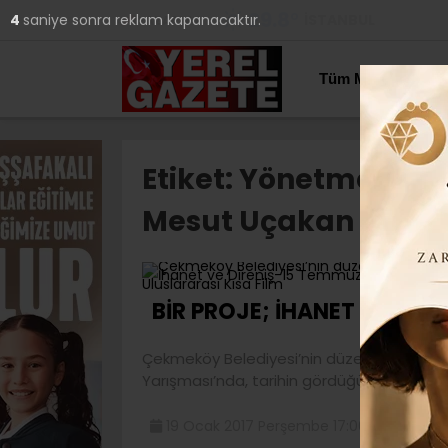
29.8
°
İSTANBUL
4
saniye sonra reklam kapanacaktır.
YAZARLAR
Tüm Manşetler
Etiket:
Yönetmenler 
Mesut Uçakan
Ç
BİR PROJE; İHANET VE DİRİLİ
Çekmeköy Belediyesi’nin düzenlediği İhan
Yarışması’nda, tarihin gördüğü en büyük
19 Ocak 2017 Perşembe 17:00