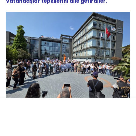
vatandaşlar tepkilerini dile getirdiler.
Çekmeköy Dayanışma Derneği, Halkevleri, TİP
ve CHP’li eski-yeni meclis üyeleri ve bazı
partililerin katıldığı eylemde vatandaşlar,