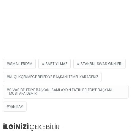
İSMAIL ERDEM
İSMET YILMAZ
İSTANBUL SIVAS GÜNLERI
KÜÇÜKÇEKMECE BELEDIYE BAŞKANI TEMEL KARADENIZ
SIVAS BELEDIYE BAŞKANI SAMI AYDIN FATIH BELEDIYE BAŞKANI
MUSTAFA DEMIR
YENIKAPI
İLGİNİZİ
ÇEKEBİLİR