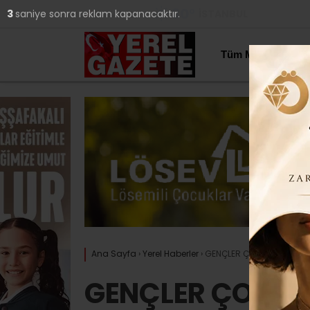
30
°
İSTANBUL
2
saniye sonra reklam kapanacaktır.
YAZARLAR
Tüm Manşetler
Ana Sayfa
›
Yerel Haberler
›
GENÇLER ÇOCUKLARA ‘IŞIK’
GENÇLER ÇOCUKLA