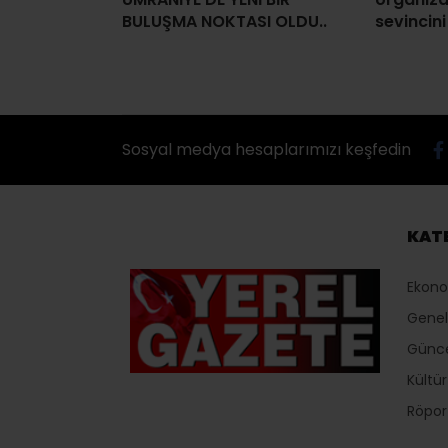
BULUŞMA NOKTASI OLDU..
sevincini
Sosyal medya hesaplarımızı keşfedin
KAT
Ekon
Genel
Günc
Kültü
Röport