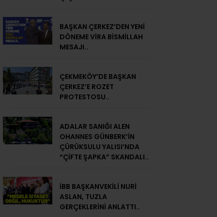
BAŞKAN ÇERKEZ’DEN YENİ
DÖNEME VİRA BİSMİLLAH
MESAJI..
ÇEKMEKÖY’DE BAŞKAN
ÇERKEZ’E ROZET
PROTESTOSU..
ADALAR SANIĞI ALEN
OHANNES GÜNBERK’İN
ÇÜRÜKSULU YALISI’NDA
“ÇİFTE ŞAPKA” SKANDALI..
İBB BAŞKANVEKİLİ NURİ
ASLAN, TUZLA
GERÇEKLERİNİ ANLATTI..