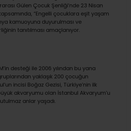
rarası Gülen Çocuk Şenliği’nde 23 Nisan
kapsamında, “Engelli çocuklara eşit yaşam
dünya kamuoyuna duyurulması ve
liğinin tanıtılması amaçlanıyor.
M’in desteği ile 2006 yılından bu yana
l gruplarından yaklaşık 200 çocuğun
’un incisi Boğaz Gezisi, Türkiye’nin ilk
büyük akvaryumu olan İstanbul Akvaryum’u
unutulmaz anlar yaşadı.