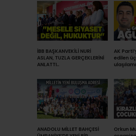
İBB BAŞKANVEKİLİ NURİ
AK Parti
ASLAN, TUZLA GERÇEKLERİNİ
edilen ü
ANLATTI..
ulaşılamı
ANADOLU MİLLET BAHÇESİ
Orkun Mu
ÜMRANİYE’DE YENİ BİR
organiz