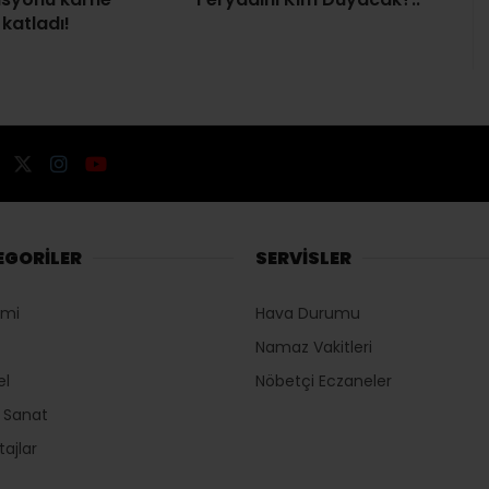
 katladı!
EGORİLER
SERVİSLER
omi
Hava Durumu
Namaz Vakitleri
el
Nöbetçi Eczaneler
r Sanat
ajlar