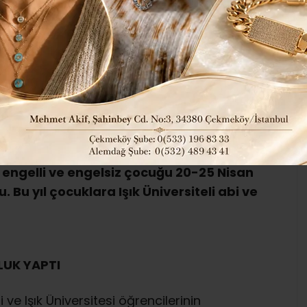
201
Yerel Haberler
ABONE OL
, bu yıl 9’uncusu düzenlenen ‘Uluslararası
Azerbaycan, Bosna Hersek, Fas,
uriyeti, Kosova, Litvanya, Makedonya,
 engelli ve engelsiz çocuğu 20-25 Nisan
 Bu yıl çocuklara Işık Üniversiteli abi ve
LUK YAPTI
i ve Işık Üniversitesi öğrencilerinin