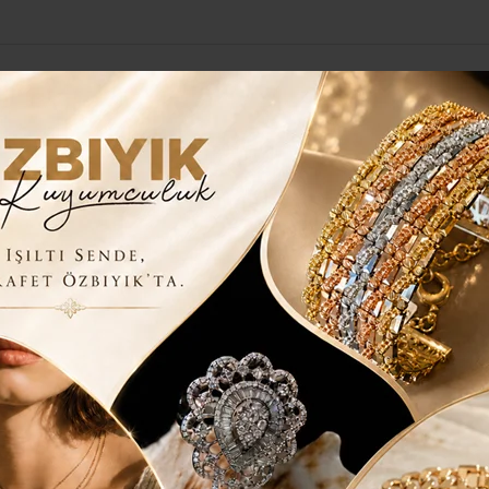
Yerel Haberler
Genel
Güncel
Siyaset
Kültür Sanat
H
 OLDU..
RA ‘IŞIK’ OLDU..