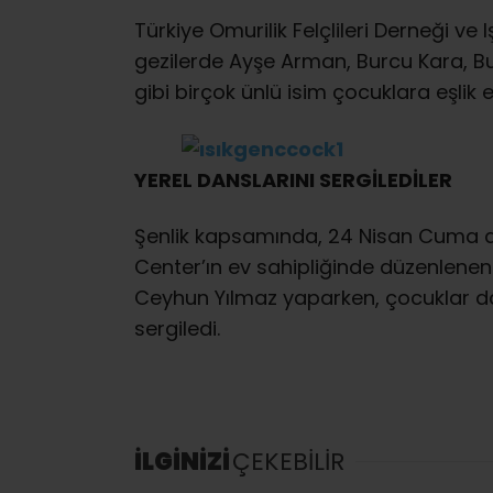
Türkiye Omurilik Felçlileri Derneği ve I
gezilerde Ayşe Arman, Burcu Kara, Bur
gibi birçok ünlü isim çocuklara eşlik et
YEREL DANSLARINI SERGİLEDİLER
Şenlik kapsamında, 24 Nisan Cuma 
Center’ın ev sahipliğinde düzenlene
Ceyhun Yılmaz yaparken, çocuklar da k
sergiledi.
İLGİNİZİ
ÇEKEBİLİR