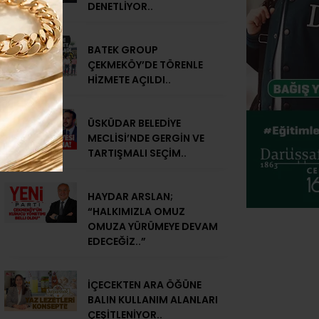
DENETLİYOR..
BATEK GROUP
ÇEKMEKÖY’DE TÖRENLE
HİZMETE AÇILDI..
ÜSKÜDAR BELEDİYE
MECLİSİ’NDE GERGİN VE
TARTIŞMALI SEÇİM..
HAYDAR ARSLAN;
“HALKIMIZLA OMUZ
OMUZA YÜRÜMEYE DEVAM
EDECEĞİZ..”
İÇECEKTEN ARA ÖĞÜNE
BALIN KULLANIM ALANLARI
ÇEŞİTLENİYOR..