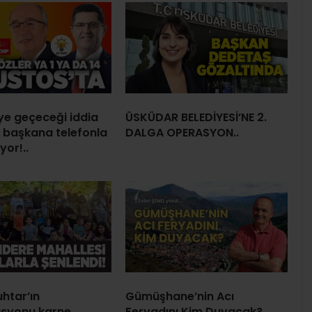
’ye geçeceği iddia
ÜSKÜDAR BELEDİYESİ’NE 2.
ç başkana telefonla
DALGA OPERASYON..
yor!..
htar’ın
Gümüşhane’nin Acı
asyonu karne
Feryadını Kim Duyacak?..