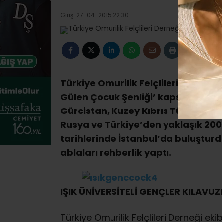
Giriş: 27-04-2015 22:30
Türkiye Omurilik Felçlileri Derneği
Gülen Çocuk Şenliği’ kapsamında 
Gürcistan, Kuzey Kıbrıs Türk Cumh
Rusya ve Türkiye’den yaklaşık 200
tarihlerinde İstanbul’da buluşturdu.
ablaları rehberlik yaptı.
IŞIK ÜNİVERSİTELİ GENÇLER KILAVUZ
Türkiye Omurilik Felçlileri Derneği ekib