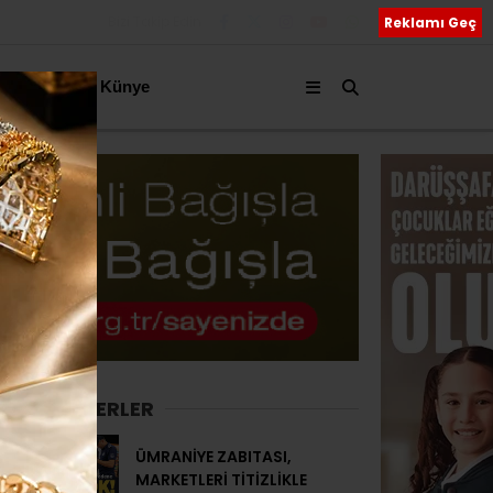
Bizi Takip Edin
Reklamı Geç
akkımızda
Künye
SON HABERLER
ÜMRANİYE ZABITASI,
MARKETLERİ TİTİZLİKLE