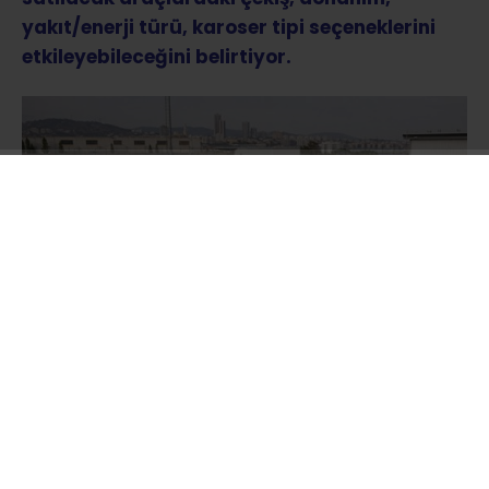
yakıt/enerji türü, karoser tipi seçeneklerini
etkileyebileceğini belirtiyor.
TBMM Genel Kurulu’nda kabul edilen ve Özel
Tüketim Vergisi Kanunu’nda değişiklik
öngören düzenleme,
otomotiv pazarında
vergilendirme sisteminin kapsamını