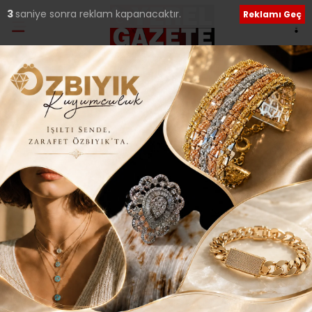
2
saniye sonra reklam kapanacaktır.
Reklamı Geç
Ana Sayfa
›
Ekonomi
GÜNDEM; EKONOMİK
KRİZ, TERÖR VE BEDELLİ..
Giriş: 07-09-2018 19:27
222
Ekonomi
Yerel Haberler
ABONE OL