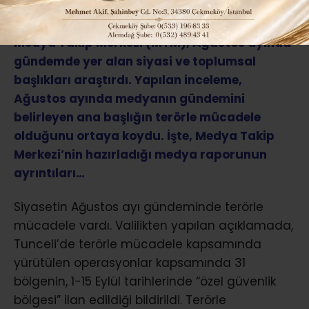
Medya Takip Merkezi (MTM), Ağustos ayında
gündemde yer alan siyasi ve toplumsal
başlıkları araştırdı. Yapılan inceleme,
Ağustos ayında medyanın gündemini
belirleyen ana başlığın terörle mücadele
olduğunu ortaya koydu. İşte, Medya Takip
Merkezi’nin hazırladığı medya raporunun
ayrıntıları…
Siyasetin Ağustos ayı gündeminde terörle
mücadele vardı. Valilikten yapılan açıklamada,
Tunceli’de terörle mücadele kapsamında
yürütülen operasyonlar kapsamında 31
bölgenin, 1-15 Eylül tarihlerinde “özel güvenlik
bölgesi” ilan edildiği bildirildi. Terörle