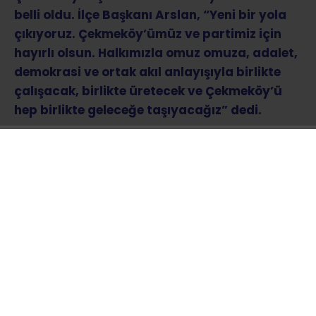
belli oldu. İlçe Başkanı Arslan, “Yeni bir yola
çıkıyoruz. Çekmeköy’ümüz ve partimiz için
hayırlı olsun. Halkımızla omuz omuza, adalet,
demokrasi ve ortak akıl anlayışıyla birlikte
çalışacak, birlikte üretecek ve Çekmeköy’ü
hep birlikte geleceğe taşıyacağız” dedi.