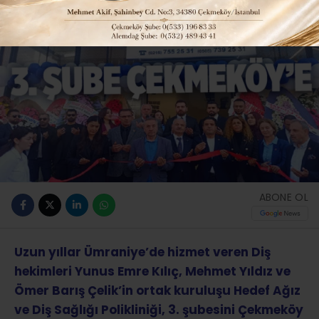
ABONE OL
Uzun yıllar Ümraniye’de hizmet veren Diş
hekimleri Yunus Emre Kılıç, Mehmet Yıldız ve
Ömer Barış Çelik’in ortak kuruluşu Hedef Ağız
ve Diş Sağlığı Polikliniği, 3. şubesini Çekmeköy