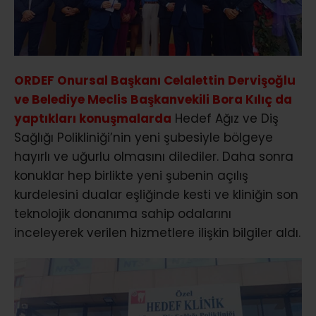
ORDEF Onursal Başkanı Celalettin Dervişoğlu
ve Belediye Meclis Başkanvekili Bora Kılıç da
yaptıkları konuşmalarda
Hedef Ağız ve Diş
Sağlığı Polikliniği’nin yeni şubesiyle bölgeye
hayırlı ve uğurlu olmasını dilediler. Daha sonra
konuklar hep birlikte yeni şubenin açılış
kurdelesini dualar eşliğinde kesti ve kliniğin son
teknolojik donanıma sahip odalarını
inceleyerek verilen hizmetlere ilişkin bilgiler aldı.