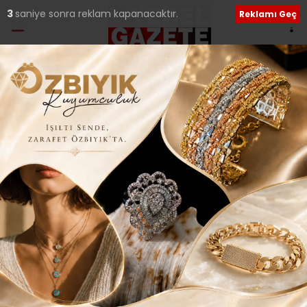
1
saniye sonra reklam kapanacaktır.
Reklamı Geç
Ana Sayfa
›
Tüm Manşetler
HEDEF AĞIZ VE DİŞ
SAĞLIĞI MERKEZİ HEDEF
BÜYÜTTÜ..
Giriş: 16-11-2025 15:51
150
Tüm Manşetler
Güncelleme: 16-11-2025 15:57