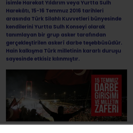
isimle Harekat Yıldırım veya Yurtta Sulh
Harekâtı, 15-16 Temmuz 2016 tarihleri
arasında Türk Silahlı Kuvvetleri bünyesinde
kendilerini Yurtta Sulh Konseyi olarak
tanımlayan bir grup asker tarafından
gerçekleştirilen askerî darbe teşebbüsüdür.
Hain kalkışma Türk milletinin kararlı duruşu
sayesinde etkisiz kılınmıştır.
Türk Silahlı Kuvvetlerinin resmî internet sitesi