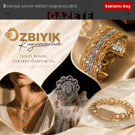
2
saniye sonra reklam kapanacaktır.
Reklamı Geç
Ana Sayfa
›
Genel
HEM İHTİYAÇ SAHİPLERİ
HEM DE BAKKALA
DESTEK..
Giriş: 07-04-2022 18:17
531
Genel
İLÇELERDEN HABERLER