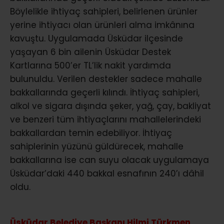
Böylelikle ihtiyaç sahipleri, belirlenen ürünler
yerine ihtiyacı olan ürünleri alma imkânına
kavuştu. Uygulamada Üsküdar ilçesinde
yaşayan 6 bin ailenin Üsküdar Destek
Kartlarına 500’er TL’lik nakit yardımda
bulunuldu. Verilen destekler sadece mahalle
bakkallarında geçerli kılındı. İhtiyaç sahipleri,
alkol ve sigara dışında şeker, yağ, çay, bakliyat
ve benzeri tüm ihtiyaçlarını mahallelerindeki
bakkallardan temin edebiliyor. İhtiyaç
sahiplerinin yüzünü güldürecek, mahalle
bakkallarına ise can suyu olacak uygulamaya
Üsküdar’daki 440 bakkal esnafının 240’ı dâhil
oldu.
Üsküdar Belediye Başkanı Hilmi Türkmen
,