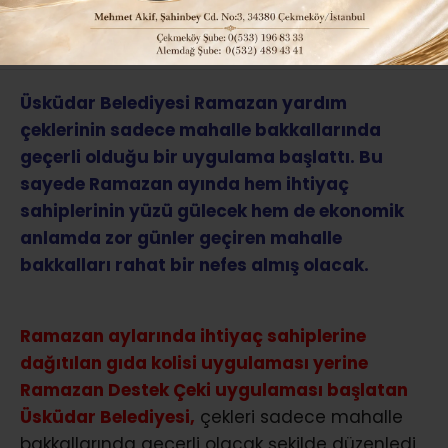
ABONE OL
Üsküdar Belediyesi Ramazan yardım
çeklerinin sadece mahalle bakkallarında
geçerli olduğu bir uygulama başlattı. Bu
sayede Ramazan ayında hem ihtiyaç
sahiplerinin yüzü gülecek hem de ekonomik
anlamda zor günler geçiren mahalle
bakkalları rahat bir nefes almış olacak.
Ramazan aylarında ihtiyaç sahiplerine
dağıtılan gıda kolisi uygulaması yerine
Ramazan Destek Çeki uygulaması başlatan
Üsküdar Belediyesi,
çekleri sadece mahalle
bakkallarında geçerli olacak şekilde düzenledi.