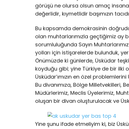
görüşü ne olursa olsun amaç insana 
değerlidir, kıymetlidir başımızın tacıdı
Bu kapsamda demokrasinin doğrudan t
olan muhtarlarımızla geçtiğimiz ay bir
sorumluluğunda Sayın Muhtarlarımızın
yolları için istişarelerde bulunduk, y
Önümüzde ki günlerde, Üsküdar teşkila
koyduğu gibi; yine Türkiye de bir ilki
Üsküdar’ımızın en özel problemlerini 
Bu divanımıza, Bölge Milletvekilleri, B
Müdürlerimiz, Meclis Üyelerimiz, Muh
oluşan bir divan oluşturulacak ve Üs
Yine şunu ifade etmeliyim ki, biz Üsküda