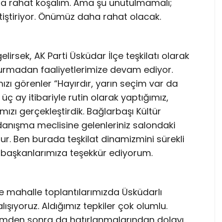
aha rahat koşalım. Ama şu unutulmamalı;
tiştiriyor. Önümüz daha rahat olacak.
irsek, AK Parti Üsküdar İlçe teşkilatı olarak
urmadan faaliyetlerimize devam ediyor.
zı görenler “Hayırdır, yarın seçim var da
üç ay itibariyle rutin olarak yaptığımız,
mızı gerçekleştirdik. Bağlarbaşı Kültür
danışma meclisine gelenleriniz salondaki
r. Ben burada teşkilat dinamizmini sürekli
e başkanlarımıza teşekkür ediyorum.
e mahalle toplantılarımızda Üsküdarlı
ışıyoruz. Aldığımız tepkiler çok olumlu.
mden sonra da hatırlanmalarından dolayı