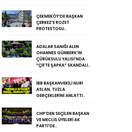
ÇEKMEKÖY’DE BAŞKAN
ÇERKEZ’E ROZET
PROTESTOSU..
ADALAR SANIĞI ALEN
OHANNES GÜNBERK’İN
ÇÜRÜKSULU YALISI’NDA
“ÇİFTE ŞAPKA” SKANDALI..
İBB BAŞKANVEKİLİ NURİ
ASLAN, TUZLA
GERÇEKLERİNİ ANLATTI..
CHP’DEN SEÇİLEN BAŞKAN
VE MECLİS ÜYELERİ AK
PARTİ’DE..