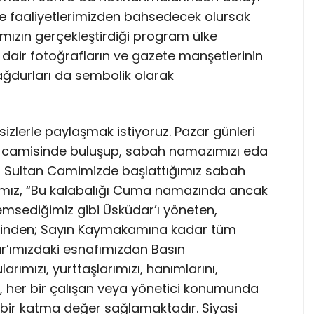
ine faaliyetlerimizden bahsedecek olursak
arımızın gerçekleştirdiği program ülke
dair fotoğrafların ve gazete manşetlerinin
durları da sembolik olarak
 sizlerle paylaşmak istiyoruz. Pazar günleri
 camisinde buluşup, sabah namazımızı eda
ah Sultan Camimizde başlattığımız sabah
ız, “Bu kalabalığı Cuma namazında ancak
nemsediğimiz gibi Üsküdar’ı yöneten,
vlisinden; Sayın Kaymakamına kadar tüm
r’ımızdaki esnafımızdan Basın
ımızı, yurttaşlarımızı, hanımlarını,
i, her bir çalışan veya yönetici konumunda
 bir katma değer sağlamaktadır. Siyasi