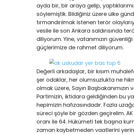
ayda bir, bir araya gelip, yaptıkları
söylemiştik. Bildiğiniz üzere ülke günd
tırmandırılmak istenen terör olayları
vesile ile son Ankara saldırısında te
diliyorum. Yine, vatanımızın güvenliği
güçlerimize de rahmet diliyorum.
Değerli arkadaşlar, bir kısım muhale
şer odaklar, her olumsuzlukta ne h
olmak üzere, Sayın Başbakanımızın ve 
Partimizin, iktidara geldiğinden bu 
hepimizin hafızasındadır. Fazla uza
süreci şöyle bir gözden geçirelim. AK 
oranı ile 64. Hükümeti tek başına ku
zaman kaybetmeden vaatlerini yerine 