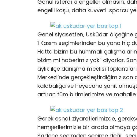
Gönül isterdi ki engeller olmasın, d
engelli koşu, daha kuvvetli sporcu ye
Genel siyasetten, Üsküdar ölçeğine gel
1 Kasım seçimlerinden bu yana hiç d
Hatta bizim bu hummalı çalışmalarımı
bizim mi haberimiz yok” diyorlar. Son 
aylık ilçe danışma meclisi toplantıları
Merkezi’nde gerçekleştirdiğimiz son 
kalabalığa ve heyecana şahit olmuştu
artıran tüm birimlerimize ve mahall
Gerek esnaf ziyaretlerimizde, gereks
hemşerilerimizle bir arada olmaya çal
Sadece seçimden seçime değil, seçi