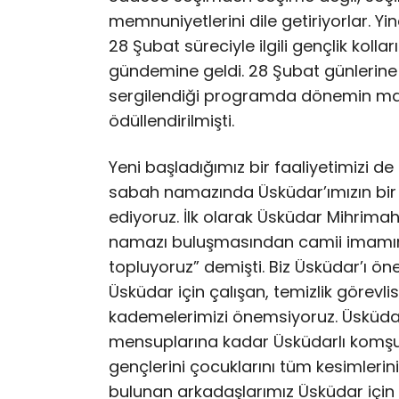
memnuniyetlerini dile getiriyorlar. Y
28 Şubat süreciyle ilgili gençlik koll
gündemine geldi. 28 Şubat günlerine 
sergilendiği programda dönemin mağ
ödüllendirilmişti.
Yeni başladığımız bir faaliyetimizi de
sabah namazında Üsküdar’ımızın bir
ediyoruz. İlk olarak Üsküdar Mihrim
namazı buluşmasından camii imamım
topluyoruz” demişti. Biz Üsküdar’ı ö
Üsküdar için çalışan, temizlik göre
kademelerimizi önemsiyoruz. Üsküda
mensuplarına kadar Üsküdarlı komşular
gençlerini çocuklarını tüm kesimlerin
bulunan arkadaşlarımız Üsküdar için