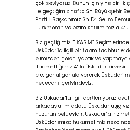
çok seviyoruz. Bunun için yine bir ilk 
ile geçtiğimiz hafta Sn. Büyükşehir B
Parti İl Başkanımız Sn. Dr. Selim Tem
Türkmen’in ve bizim katılımımızla 4’lü
Biz geçtiğimiz “1 KASIM” Seçimlerind
Üsküdar’la ilgili bir takım taahhütle
elimizden geleni yaptık ve yapmay
ifade ettiğimiz 4’ lü Üsküdar zirvesini
ele, gönül gönüle vererek Üsküdar’ımı
heyecanı içerisindeyiz.
Biz Üsküdar’la ilgili dertleniyoruz ev
arkadaşlarım adeta Üsküdar aşığıyız
huzurun beldesidir. Üsküdar’a hizmet
Üsküdar’ımıza hükümetimiz nezdinde ya