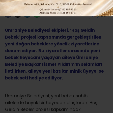
ABONE OL
Ümraniye Belediyesi ekipleri, ‘Hoş Geldin
Bebek’ projesi kapsamında gerçekleştirilen
yeni doğan bebeklere yönelik ziyaretlerine
devam ediyor. Bu ziyaretler sırasında yeni
bebek heyecanı yaşayan aileye Ümraniye
Belediye Başkanı İsmet Yıldırım’ın selamları
iletilirken, aileye yeni katılan minik üyeye ise
bebek seti hediye ediliyor.
Ümraniye Belediyesi, yeni bebek sahibi
ailelerde büyük bir heyecan oluşturan ‘Hoş
Geldin Bebek’ projesi kapsamındaki