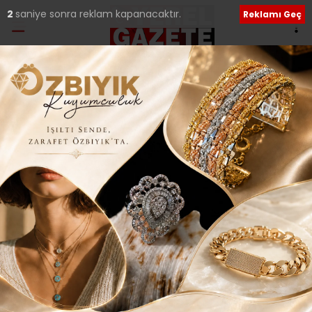
1
saniye sonra reklam kapanacaktır.
Reklamı Geç
Ana Sayfa
›
Yerel Haberler
HOŞ GELDİN BEBEK
ZİYARETLERİ DEVAM
EDİYOR..
Giriş: 20-04-2021 23:45
534
Yerel Haberler
Güncelleme: 20-04-2021 23:48