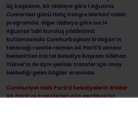
üç başkanın, bir iddiaya göre 1 Ağustos
Cumartesi günü Haliç Kongre Merkezi’ndeki
programda, diğer iddiaya göre ise 14
Ağustos’taki kuruluş yıldönümü
kutlamasında Cumhurbaşkanı Erdoğan’ın
takacağı rozetle resmen AK Parti’li olması
beklenirken Kartal Belediye Başkanı Gökhan
Yüksel’in de aynı şekilde transfer için onay
beklediği gelen bilgiler arasında.
Cumhuriyet Halk Parti’li belediyelerin iktidar
AK Parti’ye transferleri gün geçtikçe hız
kazanıyor.
Sözcü Gazetesi’nin haberine göre;
İstanbul’da Tuzla, Şile ve Çekmeköy gibi CHP’li
üç ilçe belediyesi AK Parti’ye geçmek için gün
sayıyor. Transfer iddialarının ardından
telefonlara çıkmayan ve iddiaları