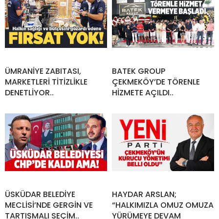
ÜMRANİYE ZABITASI,
BATEK GROUP
MARKETLERİ TİTİZLİKLE
ÇEKMEKÖY’DE TÖRENLE
DENETLİYOR..
HİZMETE AÇILDI..
ÜSKÜDAR BELEDİYE
HAYDAR ARSLAN;
MECLİSİ’NDE GERGİN VE
“HALKIMIZLA OMUZ OMUZA
TARTIŞMALI SEÇİM..
YÜRÜMEYE DEVAM