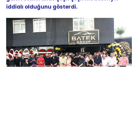
iddialı olduğunu gösterdi.
Oğuzhan ve Batuhan Tekin kardeşlerin sahibi
olduğu BATEK Group Oto Galerisi’nin açılış
törenine;
Müzik Yapımcısı Hakan Tevetoğlu,
Balparmak Firma Sahibi Özgür Altıparmak,
Masterchef Şampiyonu Uğur Kardaş, Survivour