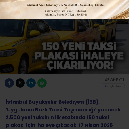
ABONE OL
İstanbul Büyükşehir Belediyesi (İBB),
‘Uygulama Bazlı Taksi Taşımacılığı’ yapacak
2.500 yeni taksinin ilk etabında 150 taksi
plakası için ihaleye çıkacak. 17 Nisan 2025