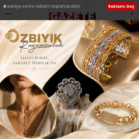
3
saniye sonra reklam kapanacaktır.
Reklamı Geç
Ana Sayfa
›
Tüm Manşetler
İBB, 150 YENİ TAKSİ
PLAKASINI İHALEYE
ÇIKARIYOR..
Giriş: 29-05-2025 20:26
72
Tüm Manşetler
Güncelleme: 29-05-2025 20:57