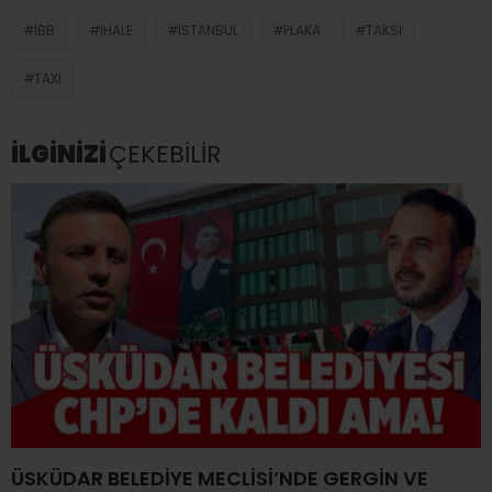
İBB
İHALE
İSTANBUL
PLAKA
TAKSI
TAXI
İLGİNİZİ
ÇEKEBİLİR
ÜSKÜDAR BELEDİYE MECLİSİ’NDE GERGİN VE