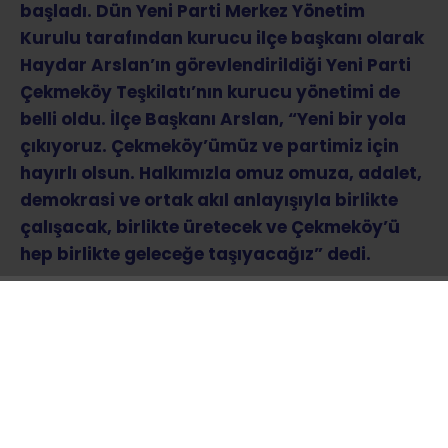
başladı. Dün Yeni Parti Merkez Yönetim
Kurulu tarafından kurucu ilçe başkanı olarak
Haydar Arslan’ın görevlendirildiği Yeni Parti
Çekmeköy Teşkilatı’nın kurucu yönetimi de
belli oldu. İlçe Başkanı Arslan, “Yeni bir yola
çıkıyoruz. Çekmeköy’ümüz ve partimiz için
hayırlı olsun. Halkımızla omuz omuza, adalet,
demokrasi ve ortak akıl anlayışıyla birlikte
çalışacak, birlikte üretecek ve Çekmeköy’ü
hep birlikte geleceğe taşıyacağız” dedi.