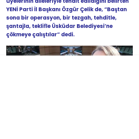
üyelerinin aileleriyle tehdit edildiğini belirten
YENİ Parti İl Başkanı Özgür Çelik de, “Baştan
sona bir operasyon, bir tezgah, tehditle,
şantajla, teklifle Üsküdar Belediyesi’ne
çökmeye çalıştılar” dedi.
Tutuklanan Üsküdar Belediye Başkanı Sinem
Dedetaş’ın yerine başkanvekili seçmek için