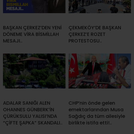
BAŞKAN ÇERKEZ’DEN YENİ
ÇEKMEKÖY’DE BAŞKAN
DÖNEME VİRA BİSMİLLAH
ÇERKEZ’E ROZET
MESAJI..
PROTESTOSU..
ADALAR SANIĞI ALEN
CHP’nin önde gelen
OHANNES GÜNBERK’İN
emektarlarından Musa
ÇÜRÜKSULU YALISI’NDA
Sağdıç da tüm ailesiyle
“ÇİFTE ŞAPKA” SKANDALI..
birlikte istifa etti!..