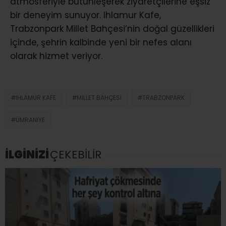
atmosferiyle bütünleşerek ziyaretçilerine eşsiz
bir deneyim sunuyor. Ihlamur Kafe,
Trabzonpark Millet Bahçesi’nin doğal güzellikleri
içinde, şehrin kalbinde yeni bir nefes alanı
olarak hizmet veriyor.
IHLAMUR KAFE
MILLET BAHÇESI
TRABZONPARK
ÜMRANIYE
İLGİNİZİ
ÇEKEBİLİR