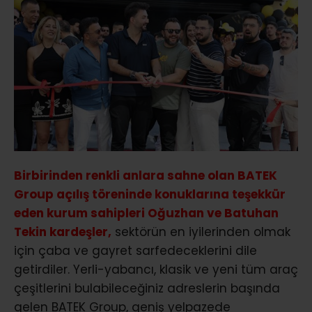
Birbirinden renkli anlara sahne olan BATEK
Group açılış töreninde konuklarına teşekkür
eden kurum sahipleri Oğuzhan ve Batuhan
Tekin kardeşler,
sektörün en iyilerinden olmak
için çaba ve gayret sarfedeceklerini dile
getirdiler. Yerli-yabancı, klasik ve yeni tüm araç
çeşitlerini bulabileceğiniz adreslerin başında
gelen BATEK Group, geniş yelpazede