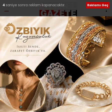
2
saniye sonra reklam kapanacaktır.
Reklamı Geç
Ana Sayfa
›
Güncel
IHLAMUR KAFE,
TRABZONPARK MİLLET
BAHÇESİ’NDE HİZMETE
AÇILDI..
Giriş: 26-11-2025 20:46