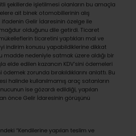
li şekillerde işletilmesi olanların bu amaçla
elere ait binek otomobillerinin alış
ifadenin Gelir İdaresinin özelge ile
mağdur olduğunu dile getirdi. Ticaret
ükelleflerin ticaretini yaptıkları mal ve
’yi indirim konusu yapabildiklerine dikkat
su madde nedeniyle satmak üzere aldığı bir
ışla elde edilen kazancın KDV’sini ödemeleri
 ödemek zorunda bırakıldıklarını anlattı. Bu
i halinde kullanılmamış araç satanların
nucunun ise gözardı edildiği, yapılan
 an önce Gelir İdaresinin görüşünü
deki “Kendilerine yapılan teslim ve