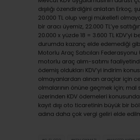
Mevcut KDV uygulamasının dürüst çalı
dışılığı özendirdiğini anlatan Erkoç, ş
20.000 TL olup vergi mükellefi olmaya
bir aracı üyemiz, 22.000 TL’ye sattı
20.000 x yüzde 18 = 3.600 TL KDV’yi
durumda kazanç elde edemediği gibi 
Motorlu Araç Satıcıları Federasyonu
motorlu araç alım-satımı faaliyetinde
ödemiş oldukları KDV’yi indirim kon
olmayanlardan alınan araçlar için 
olmalarının önüne geçmek için; mal sa
üzerinden KDV ödemeleri konusunda
kayıt dışı oto ticaretinin büyük bir 
adına daha çok vergi geliri elde edi