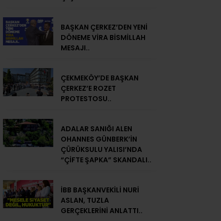
BAŞKAN ÇERKEZ’DEN YENİ
DÖNEME VİRA BİSMİLLAH
MESAJI..
ÇEKMEKÖY’DE BAŞKAN
ÇERKEZ’E ROZET
PROTESTOSU..
ADALAR SANIĞI ALEN
OHANNES GÜNBERK’İN
ÇÜRÜKSULU YALISI’NDA
“ÇİFTE ŞAPKA” SKANDALI..
İBB BAŞKANVEKİLİ NURİ
ASLAN, TUZLA
GERÇEKLERİNİ ANLATTI..