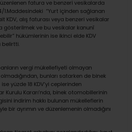
düzenlenen fatura ve benzeri vesikalarda
34/1.Maddesindeki “Yurt içinden sağlanan
it KDV, alış faturası veya benzeri vesikalar
 gösterilmek ve bu vesikalar kanunî
ebilir” hükümlerinin ise ikinci elde KDV
belirtti.
apanların vergi mükellefiyeti olmayan
eri olmadığından, bunları satarken de binek
in ise yüzde 18 KDV’yi ceplerinden
nlar Kurulu Kararı’nda, binek otomobillerinin
sini indirim hakkı bulunan mükelleflerin
öyle bir ayrımın ve düzenlemenin olmadığını