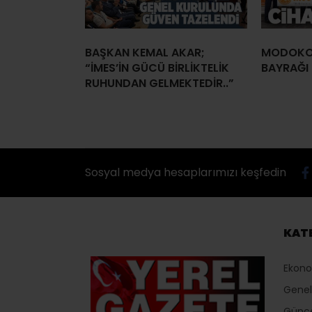
BAŞKAN KEMAL AKAR;
MODOKO’
“İMES’İN GÜCÜ BİRLİKTELİK
BAYRAĞI E
RUHUNDAN GELMEKTEDİR..”
Sosyal medya hesaplarımızı keşfedin
KAT
Ekon
Genel
Günc