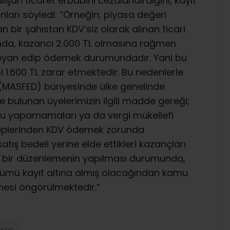
şan ticaret erbabını cezalandırdığını, kayıt
unları söyledi: “Örneğin; piyasa değeri
n bir şahıstan KDV’siz olarak alınan ticari
ğında, kazancı 2.000 TL olmasına rağmen
 beyan edip ödemek durumundadır. Yani bu
1.600 TL zarar etmektedir. Bu nedenlerle
 (MASFED) bünyesinde ülke genelinde
 bulunan üyelerimizin ilgili madde gereği;
usu yapamamaları ya da vergi mükellefi
ceplerinden KDV ödemek zorunda
tış bedeli yerine elde ettikleri kazançları
 bir düzenlemenin yapılması durumunda,
bölümü kayıt altına almış olacağından kamu
lmesi öngörülmektedir.”