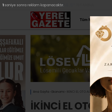
24.5
°
İSTANBUL
YAZARLAR
Tüm Manşetler
Ana Sayfa
›
Ekonomi
›
İKİNCİ EL OTO ALIM SATIMINDA
İKİNCİ EL OTO A