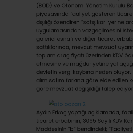
(BOD) ve Otonomi Yönetim Kurulu Başk
piyasasında faaliyet gösteren ticare
dışılığı özendiren “satış karı yerine a
uygulamasından vazgeçilmesini istedi
galerici esnafı ve diğer ticaret erbab
sattıklarında, mevcut mevzuat uyarı
toplam araç fiyatı üzerinden KDV öd
etmesine ve mağduriyetine yol açtığı iç
devletin vergi kaybına neden oluyor. 
alım satım farkına göre elde edilen
göre mevzuat değişikliği talep ediyor
Aydın Erkoç yaptığı açıklamada, faa
ticaret erbabının, 3065 Sayılı KDV Ka
Maddesinin “b” bendindeki; “Faaliye