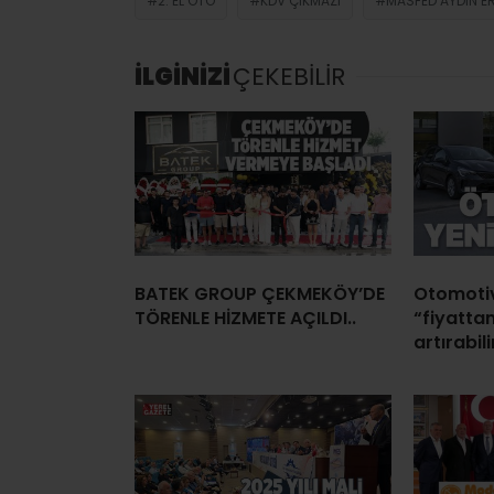
2. EL OTO
KDV ÇIKMAZI
MASFED AYDIN E
İLGİNİZİ
ÇEKEBİLİR
BATEK GROUP ÇEKMEKÖY’DE
Otomoti
TÖRENLE HİZMETE AÇILDI..
“fiyattan
artırabilir