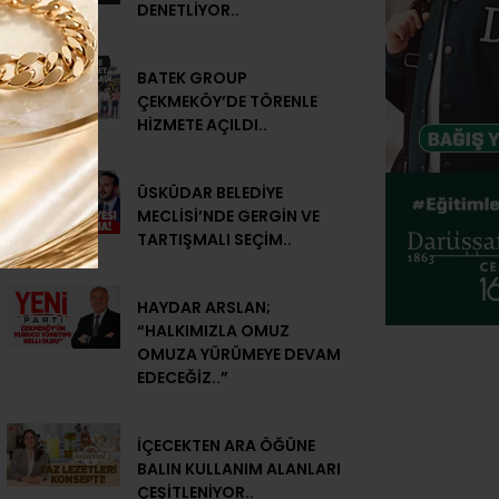
DENETLİYOR..
BATEK GROUP
ÇEKMEKÖY’DE TÖRENLE
HİZMETE AÇILDI..
ÜSKÜDAR BELEDİYE
MECLİSİ’NDE GERGİN VE
TARTIŞMALI SEÇİM..
HAYDAR ARSLAN;
“HALKIMIZLA OMUZ
OMUZA YÜRÜMEYE DEVAM
EDECEĞİZ..”
İÇECEKTEN ARA ÖĞÜNE
BALIN KULLANIM ALANLARI
ÇEŞİTLENİYOR..