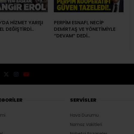
DA HİZMET YARIŞI
PERPİM ESNAFI, NECİP
L DEĞİŞTİRDİ..
DEMİRTAŞ VE YÖNETİMİYLE
“DEVAM” DEDİ..
EGORİLER
SERVİSLER
omi
Hava Durumu
Namaz Vakitleri
el
Nöbetçi Eczaneler