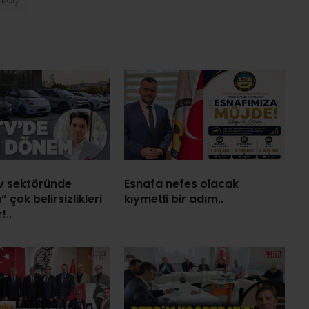
RKOÇ
v sektöründe
Esnafa nefes olacak
” çok belirsizlikleri
kıymetli bir adım..
!..