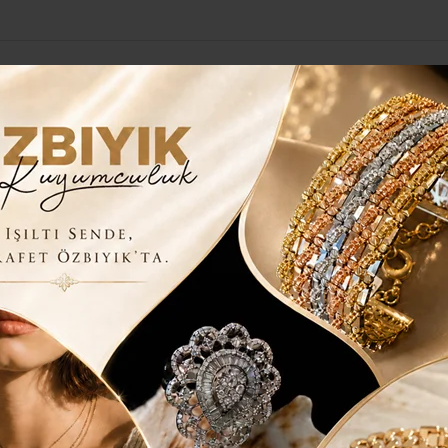
Yerel Haberler
Genel
Güncel
Siyaset
Kültür Sanat
H
 KDV AÇMAZI…
LIM SATIMINDA KDV