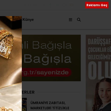
Bizi Takip Edin
akkımızda
Künye
SON HABERLER
ÜMRANİYE ZABITASI,
MARKETLERİ TİTİZLİKLE