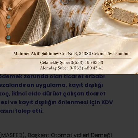
0
222
Ekonomi
ABONE OL
 kazanç yerine, mevzuat uyarınca
 ödemek zorunda olan ticaret erbabı
zalandıran uygulama, kayıt dışılığı
ç, ikinci elde dürüst çalışan ticaret
si ve kayıt dışılığın önlenmesi için KDV
ını talep etti.
 (MASFED), Başkent Otomotivcileri Derneği