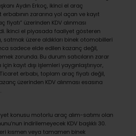
anı Aydın Erkoç, ikinci el araç
t erbabının zararına yol açan ve kayıt
raç fiyatı” üzerinden KDV alınması
. İkinci el piyasada faaliyet gösteren
ı, satmak üzere aldıkları binek otomobilleri
nca sadece elde edilen kazanç değil,
emek zorunda. Bu durum satıcıların zarar
in kayıt dışı işlemleri yaygınlaştırıyor,
Ticaret erbabı, toplam araç fiyatı değil,
 kazanç üzerinden KDV alınması esasına
.
liyet konusu motorlu araç alım-satımı olan
nunu’nun indirilemeyecek KDV başlıklı 30.
tleri kısmen veya tamamen binek