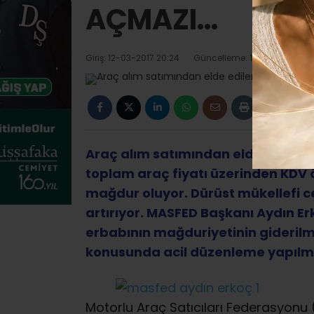
AÇMAZI…
Giriş: 12-03-2017 20:24
Güncelleme: 13-10-2019 01:3
Araç alım satımından elde edilen
toplam araç fiyatı üzerinden KDV
mağdur oluyor. Dürüst mükellefi ce
artırıyor.
MASFED Başkanı Aydın Erko
erbabının mağduriyetinin giderilme
konusunda acil düzenleme yapılmas
Motorlu Araç Satıcıları Federasyonu