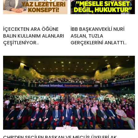
İÇECEKTEN ARA ÖĞÜNE
İBB BAŞKANVEKİLİ NURİ
BALIN KULLANIM ALANLARI
ASLAN, TUZLA
ÇEŞİTLENİYOR..
GERÇEKLERİNİ ANLATTI..
CHP’DEN SEÇİLEN BAŞKAN VE MECLİS ÜYELERİ AK