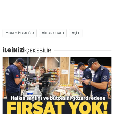
EKREM İMAMOĞLU
İLHAN OCAKLI
ŞILE
İLGİNİZİ
ÇEKEBİLİR