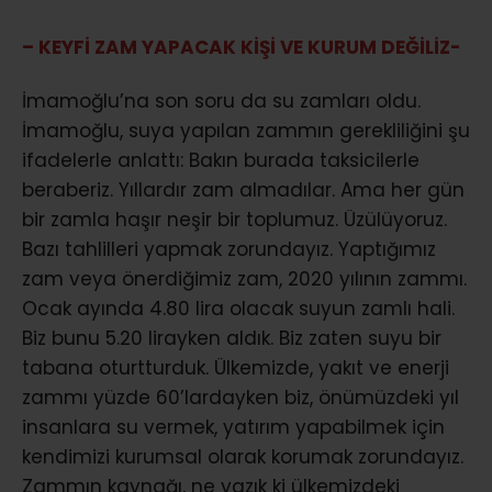
– KEYFİ ZAM YAPACAK KİŞİ VE KURUM DEĞİLİZ-
İmamoğlu’na son soru da su zamları oldu.
İmamoğlu, suya yapılan zammın gerekliliğini şu
ifadelerle anlattı: Bakın burada taksicilerle
beraberiz. Yıllardır zam almadılar. Ama her gün
bir zamla haşır neşir bir toplumuz. Üzülüyoruz.
Bazı tahlilleri yapmak zorundayız. Yaptığımız
zam veya önerdiğimiz zam, 2020 yılının zammı.
Ocak ayında 4.80 lira olacak suyun zamlı hali.
Biz bunu 5.20 lirayken aldık. Biz zaten suyu bir
tabana oturtturduk. Ülkemizde, yakıt ve enerji
zammı yüzde 60’lardayken biz, önümüzdeki yıl
insanlara su vermek, yatırım yapabilmek için
kendimizi kurumsal olarak korumak zorundayız.
Zammın kaynağı, ne yazık ki ülkemizdeki