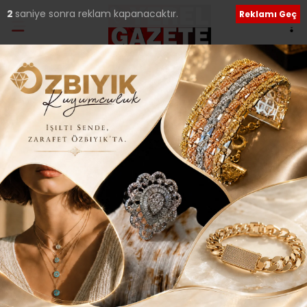
1
saniye sonra reklam kapanacaktır.
Reklamı Geç
Ana Sayfa
›
Güncel
İMAMOĞLU: “SU
ZAMMINI ELEŞTİRENLER,
DOĞALGAZ VE YAKIT
ZAMLARINA BAKSIN!”
Giriş: 14-11-2019 00:02
293
Güncel