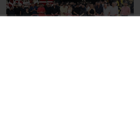
Oğuzhan ve Batuhan Tekin kardeşlerin sahibi
olduğu BATEK Group Oto Galerisi’nin açılış
törenine;
Müzik Yapımcısı Hakan Tevetoğlu,
Balparmak Firma Sahibi Özgür Altıparmak,
Masterchef Şampiyonu Uğur Kardaş, Survivour
Yarışmacısı Fatih Kılıçarslan, Ünlü film yıldızı
Barbaros Dikmen, Meclis Üyesi Turgut Genç,
Sosyal medya fenomeni İbrahim Yücetepe Ali
yüksek ve Aslıhan Kapanşahin, Sürücü Kursu
Sahibi Emre Gemici gibi pek çok tanınmış isim
katıldı.