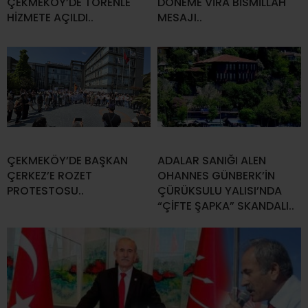
ÇEKMEKÖY’DE TÖRENLE
DÖNEME VİRA BİSMİLLAH
HİZMETE AÇILDI..
MESAJI..
ÇEKMEKÖY’DE BAŞKAN
ADALAR SANIĞI ALEN
ÇERKEZ’E ROZET
OHANNES GÜNBERK’İN
PROTESTOSU..
ÇÜRÜKSULU YALISI’NDA
“ÇİFTE ŞAPKA” SKANDALI..