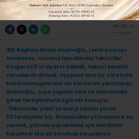
Güncelleme: 14-11-2019 00:02
ABONE OL
İBB Başkanı Ekrem İmamoğlu, Londra uçuşu
öncesinde, İstanbul Havalimanı Taksiciler
Kooperatifi’ni ziyaret ederek, taksici esnafın
sorunlarını dinledi. Uçuşuna kısa bir süre kala
basın mensuplarının da sorularını yanıtlayan
İmamoğlu, suya yapılan zam ve sonrasında
çıkan tartışmalarla ilgili net konuştu:
“Ülkemizde, yakıt ve enerji zammı yüzde
60’lardayken biz, önümüzdeki yıl insanlara su
vermek, yatırım yapabilmek için kendimizi
kurumsal olarak korumak zorundayız.