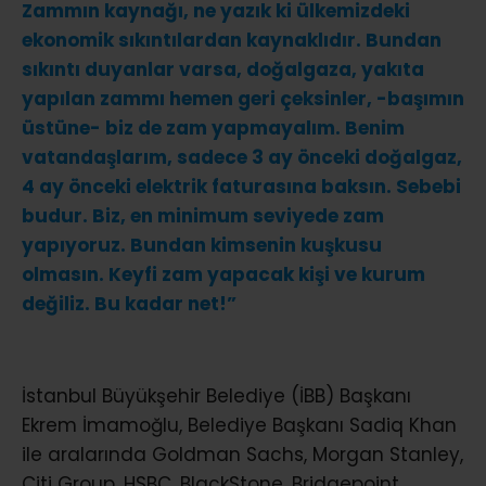
Zammın kaynağı, ne yazık ki ülkemizdeki
ekonomik sıkıntılardan kaynaklıdır. Bundan
sıkıntı duyanlar varsa, doğalgaza, yakıta
yapılan zammı hemen geri çeksinler, -başımın
üstüne- biz de zam yapmayalım. Benim
vatandaşlarım, sadece 3 ay önceki doğalgaz,
4 ay önceki elektrik faturasına baksın. Sebebi
budur. Biz, en minimum seviyede zam
yapıyoruz. Bundan kimsenin kuşkusu
olmasın. Keyfi zam yapacak kişi ve kurum
değiliz. Bu kadar net!”
İstanbul Büyükşehir Belediye (İBB) Başkanı
Ekrem İmamoğlu, Belediye Başkanı Sadiq Khan
ile aralarında Goldman Sachs, Morgan Stanley,
Citi Group, HSBC, BlackStone, Bridgepoint