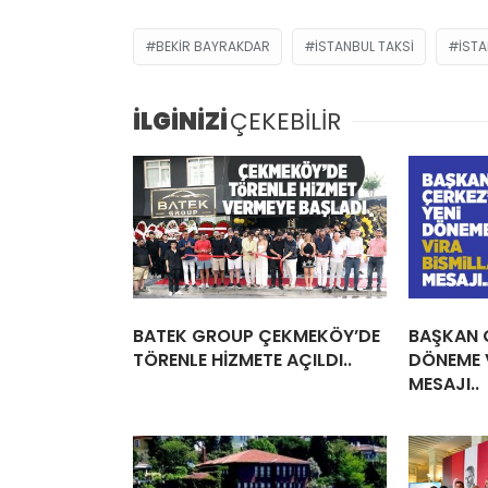
BEKIR BAYRAKDAR
İSTANBUL TAKSI
İSTA
İLGİNİZİ
ÇEKEBİLİR
BATEK GROUP ÇEKMEKÖY’DE
BAŞKAN Ç
TÖRENLE HİZMETE AÇILDI..
DÖNEME V
MESAJI..