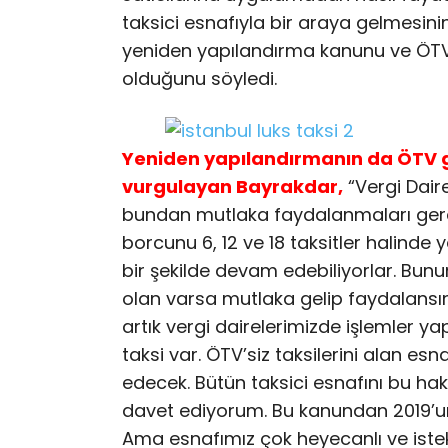
taksici esnafıyla bir araya gelmesinin
yeniden yapılandırma kanunu ve ÖTV 
olduğunu söyledi.
Yeniden yapılandırmanın da ÖTV g
vurgulayan Bayrakdar,
“Vergi Daire
bundan mutlaka faydalanmaları gere
borcunu 6, 12 ve 18 taksitler halinde 
bir şekilde devam edebiliyorlar. Bunu
olan varsa mutlaka gelip faydalansın
artık vergi dairelerimizde işlemler ya
taksi var. ÖTV’siz taksilerini alan e
edecek. Bütün taksici esnafını bu hakt
davet ediyorum. Bu kanundan 2019’un
Ama esnafımız çok heyecanlı ve istek