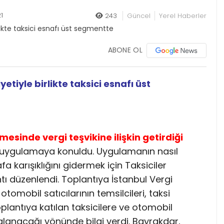
1
243
Güncel
Yerel Haberler
ABONE OL
tiyle birlikte taksici esnafı üst
esinde vergi teşvikine ilişkin getirdiği
n uygulamaya konuldu. Uygulamanın nasıl
 karışıklığını gidermek için Taksiciler
tı düzenlendi. Toplantıya İstanbul Vergi
tomobil satıcılarının temsilcileri, taksi
toplantıya katılan taksicilere ve otomobil
lanacağı yönünde bilgi verdi. Bayrakdar,