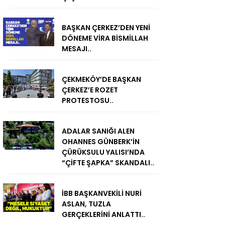
BAŞKAN ÇERKEZ’DEN YENİ
DÖNEME VİRA BİSMİLLAH
MESAJI..
ÇEKMEKÖY’DE BAŞKAN
ÇERKEZ’E ROZET
PROTESTOSU..
ADALAR SANIĞI ALEN
OHANNES GÜNBERK’İN
ÇÜRÜKSULU YALISI’NDA
“ÇİFTE ŞAPKA” SKANDALI..
İBB BAŞKANVEKİLİ NURİ
ASLAN, TUZLA
GERÇEKLERİNİ ANLATTI..