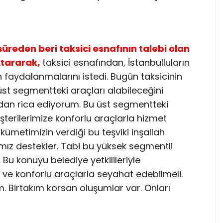
reden beri taksici esnafının talebi olan
ktararak,
taksici esnafından, İstanbulluların
faydalanmalarını istedi. Bugün taksicinin
t segmentteki araçları alabileceğini
dan rica ediyorum. Bu üst segmentteki
şterilerimize konforlu araçlarla hizmet
metimizin verdiği bu teşviki inşallah
mız destekler. Tabi bu yüksek segmentli
. Bu konuyu belediye yetkilileriyle
ve konforlu araçlarla seyahat edebilmeli.
ım. Birtakım korsan oluşumlar var. Onları