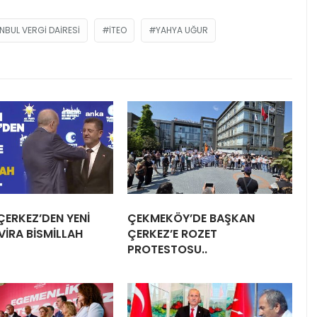
NBUL VERGI DAIRESI
İTEO
YAHYA UĞUR
ERKEZ’DEN YENİ
ÇEKMEKÖY’DE BAŞKAN
İRA BİSMİLLAH
ÇERKEZ’E ROZET
PROTESTOSU..