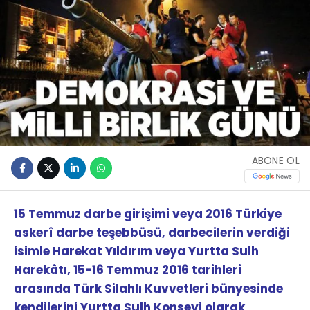
ABONE OL
15 Temmuz darbe girişimi veya 2016 Türkiye
askerî darbe teşebbüsü, darbecilerin verdiği
isimle Harekat Yıldırım veya Yurtta Sulh
Harekâtı, 15-16 Temmuz 2016 tarihleri
arasında Türk Silahlı Kuvvetleri bünyesinde
kendilerini Yurtta Sulh Konseyi olarak