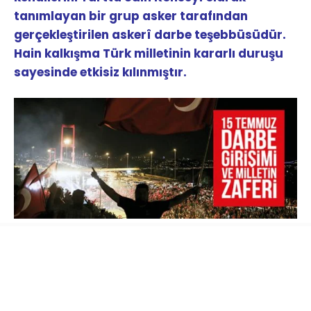
tanımlayan bir grup asker tarafından
gerçekleştirilen askerî darbe teşebbüsüdür.
Hain kalkışma Türk milletinin kararlı duruşu
sayesinde etkisiz kılınmıştır.
Türk Silahlı Kuvvetlerinin resmî internet sitesi
ve TRT’de yayınlanan bildiride
ordunun
yönetime el koyduğu ifade edilerek ülkede
sıkıyönetim ve sokağa çıkma yasağı ilan