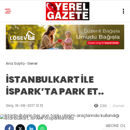
Ana Sayfa
›
Genel
İSTANBULKART İLE
İSPARK’TA PARK ET..
Giriş: 16-08-2017 13:13
236
Genel
ABONE OL