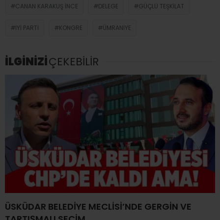
CANAN KARAKUŞ İNCE
DELEGE
GÜÇLÜ TEŞKILAT
İYİ PARTI
KONGRE
ÜMRANIYE
İLGİNİZİ
ÇEKEBİLİR
ÜSKÜDAR BELEDİYE MECLİSİ’NDE GERGİN VE
TARTIŞMALI SEÇİM..