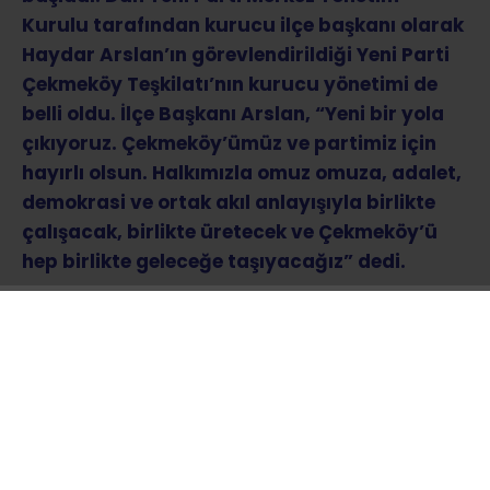
Kurulu tarafından kurucu ilçe başkanı olarak
Haydar Arslan’ın görevlendirildiği Yeni Parti
Çekmeköy Teşkilatı’nın kurucu yönetimi de
belli oldu. İlçe Başkanı Arslan, “Yeni bir yola
çıkıyoruz. Çekmeköy’ümüz ve partimiz için
hayırlı olsun. Halkımızla omuz omuza, adalet,
demokrasi ve ortak akıl anlayışıyla birlikte
çalışacak, birlikte üretecek ve Çekmeköy’ü
hep birlikte geleceğe taşıyacağız” dedi.