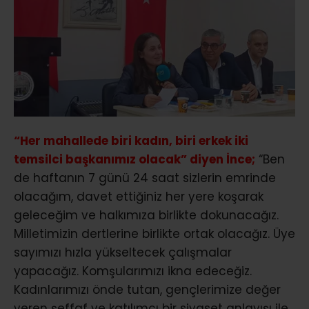
“Her mahallede biri kadın, biri erkek iki
temsilci başkanımız olacak” diyen İnce;
“Ben
de haftanın 7 günü 24 saat sizlerin emrinde
olacağım, davet ettiğiniz her yere koşarak
geleceğim ve halkımıza birlikte dokunacağız.
Milletimizin dertlerine birlikte ortak olacağız. Üye
sayımızı hızla yükseltecek çalışmalar
yapacağız. Komşularımızı ikna edeceğiz.
Kadınlarımızı önde tutan, gençlerimize değer
veren şeffaf ve katılımcı bir siyaset anlayışı ile