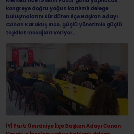
Merkezi’nde 19 Ekim Pazar günü yapılacak
kongreye doğru yoğun katılımlı delege
buluşmalarını sürdüren İlçe Başkan Adayı
Canan Karakuş İnce, güçlü yönetimle güçlü
teşkilat mesajları veriyor.
İYİ Parti Ümraniye İlçe Başkan Adayı Canan
Karakuş İnce’nin yoğun katılımlı delege