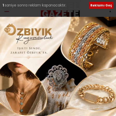
Ana Sayfa
›
Siyaset
İYİ PARTİ ADAYI
İNCE’DEN YOĞUN
KATILIMLI DELEGE
BULUŞMALARI..
Giriş: 17-10-2025 22:54
219
Siyaset
Tüm Manşetler