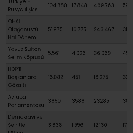
Türkiye –
104.380
17.848
469.763
591.
Rusya İlişkisi
OHAL
Olağanüstü
51.975
16.775
243.467
312.
Hal Dönemi
Yavuz Sultan
5.561
4.026
36.069
45.
Selim Köprüsü
HDP’li
Başkanlara
16.082
451
16.275
32.
Gözaltı
Avrupa
3659
3586
23285
305
Parlamentosu
Demokrasi ve
Şehitler
3.838
1.556
12.130
17.5