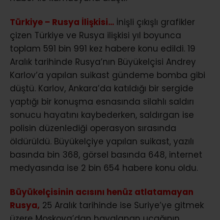
Türkiye – Rusya İlişkisi…
İnişli çıkışlı grafikler
çizen Türkiye ve Rusya ilişkisi yıl boyunca
toplam 591 bin 991 kez habere konu edildi. 19
Aralık tarihinde Rusya’nın Büyükelçisi Andrey
Karlov’a yapılan suikast gündeme bomba gibi
düştü. Karlov, Ankara’da katıldığı bir sergide
yaptığı bir konuşma esnasında silahlı saldırı
sonucu hayatını kaybederken, saldırgan ise
polisin düzenlediği operasyon sırasında
öldürüldü. Büyükelçiye yapılan suikast, yazılı
basında bin 368, görsel basında 648, internet
medyasında ise 2 bin 654 habere konu oldu.
Büyükelçisinin acısını henüz atlatamayan
Rusya,
25 Aralık tarihinde ise Suriye’ye gitmek
üzere Moskova’dan havalanan uçağının