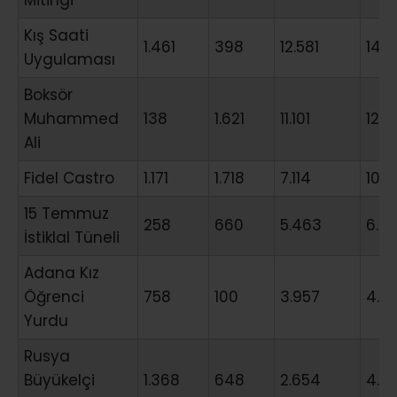
Mitingi
Kış Saati
1.461
398
12.581
14.
Uygulaması
Boksör
Muhammed
138
1.621
11.101
12.8
Ali
Fidel Castro
1.171
1.718
7.114
10.0
15 Temmuz
258
660
5.463
6.38
İstiklal Tüneli
Adana Kız
Öğrenci
758
100
3.957
4.81
Yurdu
Rusya
Büyükelçi
1.368
648
2.654
4.6