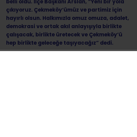
belli oldu. İlçe Başkanı Arslan, “Yeni bir yola
çıkıyoruz. Çekmeköy’ümüz ve partimiz için
hayırlı olsun. Halkımızla omuz omuza, adalet,
demokrasi ve ortak akıl anlayışıyla birlikte
çalışacak, birlikte üretecek ve Çekmeköy’ü
hep birlikte geleceğe taşıyacağız” dedi.