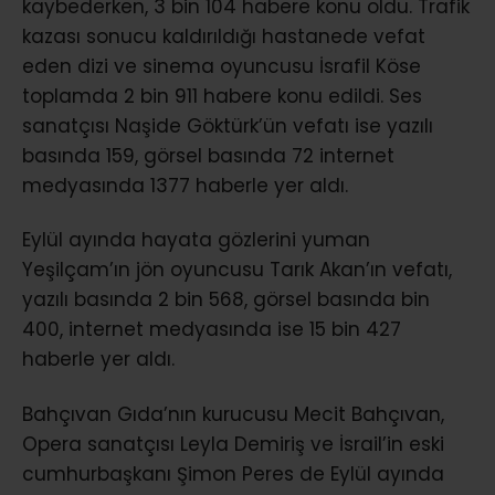
kaybederken, 3 bin 104 habere konu oldu. Trafik
kazası sonucu kaldırıldığı hastanede vefat
eden dizi ve sinema oyuncusu İsrafil Köse
toplamda 2 bin 911 habere konu edildi. Ses
sanatçısı Naşide Göktürk’ün vefatı ise yazılı
basında 159, görsel basında 72 internet
medyasında 1377 haberle yer aldı.
Eylül ayında hayata gözlerini yuman
Yeşilçam’ın jön oyuncusu Tarık Akan’ın vefatı,
yazılı basında 2 bin 568, görsel basında bin
400, internet medyasında ise 15 bin 427
haberle yer aldı.
Bahçıvan Gıda’nın kurucusu Mecit Bahçıvan,
Opera sanatçısı Leyla Demiriş ve İsrail’in eski
cumhurbaşkanı Şimon Peres de Eylül ayında