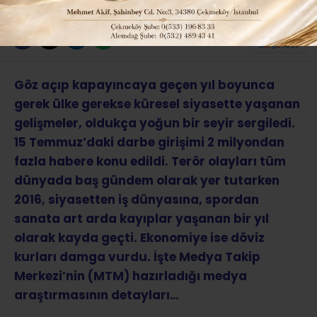
ABONE OL
Göz açıp kapayıncaya geçen yıl boyunca
gerek ülke gerekse küresel siyasette yaşanan
gelişmeler, oldukça yoğun bir seyir sergiledi.
15 Temmuz’daki darbe girişimi 2 milyondan
fazla habere konu edildi. Terör olayları tüm
dünyada baş gündem olarak yer tutarken
2016, siyasetten iş dünyasına, spordan
sanata art arda kayıplar yaşanan bir yıl
olarak kayda geçti. Ekonomiye ise döviz
kurları damga vurdu. İşte Medya Takip
Merkezi’nin (MTM) hazırladığı medya
araştırmasının detayları…