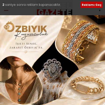
1
saniye sonra reklam kapanacaktır.
Reklamı Geç
Ana Sayfa
›
Tüm Manşetler
KABUS GİBİ GEÇEN 2016
YILININ HER GÜNÜ AYRI
OLAYLI..
Giriş: 31-12-2016 14:39
192
Tüm Manşetler
Güncelleme: 14-02-2018 14:21