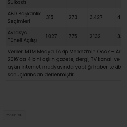
Suikastı
ABD Başkanlık
315
273
3.427
4.01
Seçimleri
Avrasya
1.027
775
2.132
3.9
Tüneli Açılışı
Veriler, MTM Medya Takip Merkezi’nin Ocak – Aralı
2016’da 4 bini aşkın gazete, dergi, TV kanalı ve 10 
aşkın internet medyasında yaptığı haber takibi
sonuçlarından derlenmiştir.
2016 YILI