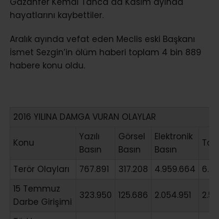
Gazanfer Kemal Tanca da Kasım ayında
hayatlarını kaybettiler.
Aralık ayında vefat eden Meclis eski Başkanı
İsmet Sezgin’in ölüm haberi toplam 4 bin 889
habere konu oldu.
2016 YILINA DAMGA VURAN OLAYLAR
Yazılı
Görsel
Elektronik
Konu
Top
Basın
Basın
Basın
Terör Olayları
767.891
317.208
4.959.664
6.0
15 Temmuz
323.950
125.686
2.054.951
2.5
Darbe Girişimi