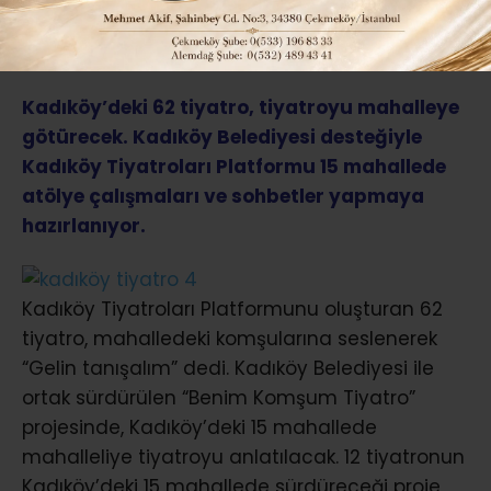
ABONE OL
Kadıköy’deki 62 tiyatro, tiyatroyu mahalleye
götürecek. Kadıköy Belediyesi desteğiyle
Kadıköy Tiyatroları Platformu 15 mahallede
atölye çalışmaları ve sohbetler yapmaya
hazırlanıyor.
Kadıköy Tiyatroları Platformunu oluşturan 62
tiyatro, mahalledeki komşularına seslenerek
“Gelin tanışalım” dedi. Kadıköy Belediyesi ile
ortak sürdürülen “Benim Komşum Tiyatro”
projesinde, Kadıköy’deki 15 mahallede
mahalleliye tiyatroyu anlatılacak. 12 tiyatronun
Kadıköy’deki 15 mahallede sürdüreceği proje