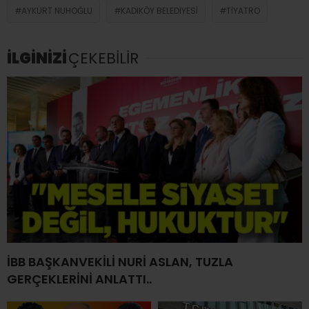
AYKURT NUHOĞLU
KADIKÖY BELEDIYESI
TIYATRO
İLGİNİZİ
ÇEKEBİLİR
İBB BAŞKANVEKİLİ NURİ ASLAN, TUZLA
GERÇEKLERİNİ ANLATTI..