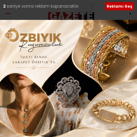
1
saniye sonra reklam kapanacaktır.
Reklamı Geç
Ana Sayfa
›
Kültür Sanat
KADIKÖY’DE HER
MAHALLEYE TİYATRO..
Giriş: 25-01-2017 12:06
Güncelleme: 04-08-2018 01:32
244
Kültür Sanat
Yerel Haberler