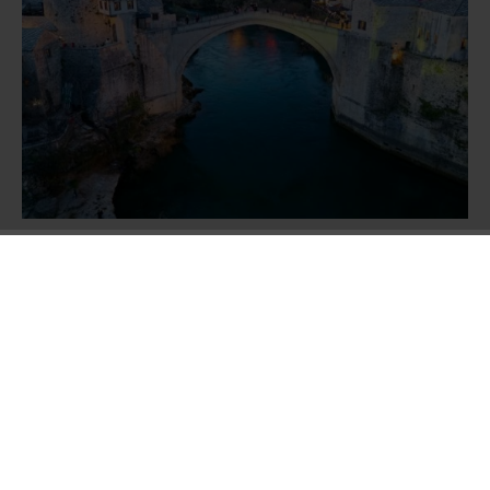
Dernek tarafından hazırlanan Balkan
Ansiklopedisi,
Balkanların tarih, coğrafya,
kültür ve medeniyet alanlarını kapsayan,
yaklaşık 1000 maddeden oluşacak kapsamlı bir
başvuru eseri olacak. Beş asrı aşan Osmanlı
geçmişine sahip Balkan coğrafyasındaki Türk
ve İslam medeniyetine ait birikimin gelecek
nesillere aktarılmasını amaçlayan eser; önemli